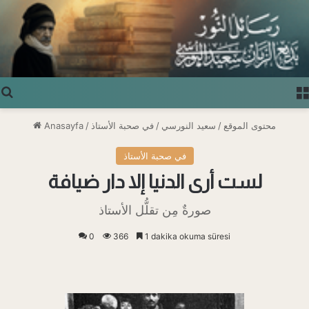
Arama yap ...
محتوى الموقع
/
سعيد النورسي
/
في صحبة الأستاذ
/
Anasayfa
في صحبة الأستاذ
لست أرى الدنيا إلا دار ضيافة
صورةٌ مِن تقلُّل الأستاذ
0
366
1 dakika okuma süresi