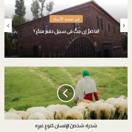
في صحبة الأستاذ
ما ضرَّ إن متُّ في سبيل دفعِ منكَر؟!
ش
ذ
ر
ة
:
ش
خ
صُ
ا
ل
شذرة: شخصُ الإنسان كنوعِ غيرِه
إ