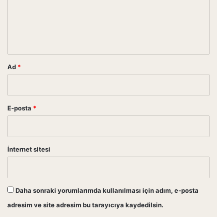
u
m
*
Ad
*
E-posta
*
İnternet sitesi
Daha sonraki yorumlarımda kullanılması için adım, e-posta
adresim ve site adresim bu tarayıcıya kaydedilsin.