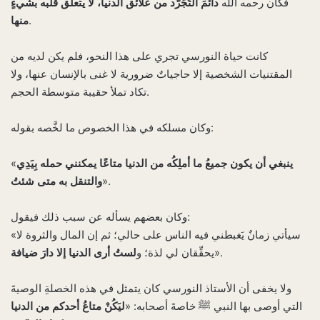
فكان رحمه الله
دائمَ التَجَرُّد
من علائق الدنيا
، لا يتعلق قلبه بشيءٍ
.
منها
كانت حياة النورسي تجري على هذا النحو، فلم يكن لديه من
المقتنيات الشخصية إلا حاجياتٌ ضرورية لا غنى بالإنسان عنها، ولا
تكاد تملأ حقيبة متوسطة الحجم.
وكان مسلكه في هذا الخصوص ما لخَّصه بقوله:
ينبغي أن يكون جميعُ ما أملِكُه من الدنيا متاعًا يمكنني حمله بِيَدِي
«
».
والتنقل به متى شئتُ
وكان بعضهم يسأله عن سبب ذلك فيقول:
«سيأتي زمانٌ يَغبطني فيه الناس على حالي؛ ثم إن المال والثروة لا
».
يحقِّقان لي لذة؛ و
لستُ أرى الدنيا إلا دارَ ضيافة
ولا يخفى أن الأستاذ النورسي كان يتمثل في هذه الخصلةِ الوصيةَ
التي أوصى بها النبي ﷺ خاصةَ أصحابه: «
ليَكُنْ متاعُ أحدكم من الدنيا