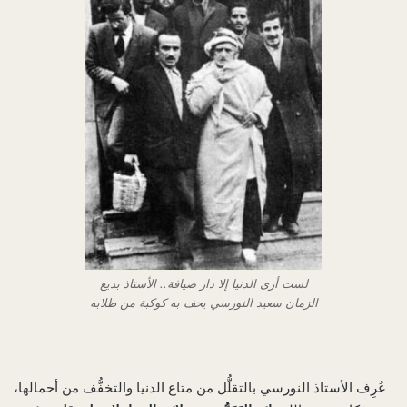
لست أرى الدنيا إلا دار ضيافة.. الأستاذ بديع
الزمان سعيد النورسي يحف به كوكبة من طلابه
عُرِف الأستاذ النورسي بالتقلُّل من متاع الدنيا والتخفُّف من أحمالها،