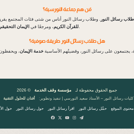
مَن هم جماعة النورسية؟
طلاب رسائل النور
. وطلاب رسائل النور أناس من شتى فئات المجتمع يقرؤو
الذي دعا إليه القرآن الكريم.
للقرآن الكريم
، ومرجعًا في
الإيمان التحقيقي
هل طلاب رسائل النور طريقة صوفية؟
ة، يجتمعون على رسائل النور، وقضيتُهم الأساسية
خدمة الإيمان
جميع الحقوق محفوظة لـ
مؤسسة وقف الخدمة
© 2026
كليات رسائل النور – الأستاذ سعيد النورسي | تنفيذ وتطوير:
أفنان للحلول التقنية
محتوى الموقع
حمِّل رسائل النور
اقرأ رسائل النور
حول رسائل النور
حول الأس
Facebook
X
YouTube
Instagram
Telegram