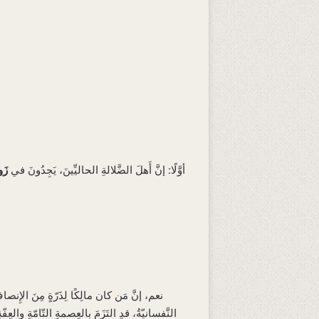
أوَّلًا: إنَّ أَهلَ الضَّلالةِ الحاليِّينَ، يَجِدُونَ في
زَو
نعم، إنَّ مَن كان مالِكًا لِذَرّةٍ مِنَ الإِنصاف
النَّفسانيّةُ، قدِ التَزَمَ بالعِصمةِ التّامّةِ والعِ