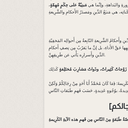
رُورةِ والبَداهةِ، وإنَّما هي
مَبنِيّةٌ على حِكَمٍ مُهِمّةٍ
،
ِ وأَحكامُ الشَّرِيعةِ النّابِعةُ مِن أَحوالِه المَخفِيّةِ
ِها حَقَّ الأَداءِ، بل إنَّ ما يَقرُبُ مِن نِصفِ أَحكامِ
الدِّينِ وأَسرارِه يَأْتي عن طَرِيقِهِنَّ.
ا زَوْجاتٌ كَثِيراتٌ، وذَواتُ مَشارِبَ مُختَلِفةٍ
 ﴿مَا كَانَ مُحَمَّدٌ أَبَا أَحَدٍ مِنْ رِجَالِكُمْ وَلَكِنْ
ّةُ طَبَقةٍ مِنَ النّاسِ مِن فَهمِ هذه الآيةِ الكَرِيمةِ