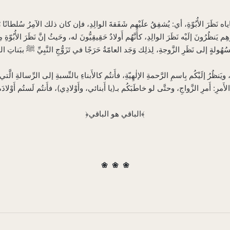
عاياه نَظَرَ الأُبُوّةِ، أي: يُشفِقُ علَيْهِم شَفَقةَ الوالِدِ، فإن كان ذلك الآمِرُ سُلطانًا رُ
يَنظُرُونَ إلَيْه نَظَرَ الوالِدِ، كأَنَّهُم أَولادٌ حَقِيقِيُّونَ له، وحَيثُ إنَّ نَظَرَ الأُبُوّةِ م
بِ، ويَنظُرُ إلَيْكُم بِاسمِ الرَّحمةِ الإلٰهِيّةِ، فأَنتُم كالأَبناءِ بالنِّسبةِ إلى الرِّسالةِ ال
﴿الباقي هو الباقي﴾
❀
❀
❀