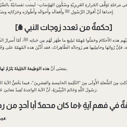
في مَرحَلةِ تَوَقُّفِ الحَرارةِ الغَرِيزِيّةِ وسُكُونِ الهَوْسَاتِ- لَيسَت نَفسانيّةً بالضَّ
إِحداها أنَّ أَقوالَ الرَّسُولِ ﷺ وأَفعالَه وأَحوالَه وأَطْوارَه وحَرَكاتِه وسَكَناتِه، هي مَنبَعُ الدِّينِ ومَصدَرُ الأَحكامِ والشَّرِيعةِ.
[حكمةٌ من تعدد زوجات النبي ﷺ]
م هذه الأَحكامَ وحَمَلُوا مُهِمّةَ تَبلِيغِ ما ظَهَر لَهُم مِن حَياتِه ﷺ، أمّا أَسرارُ الدِّين
 فإنَّ رُواتَها وحامِلِيها هم زَوجاتُه الطّاهِراتُ، فقد أَدَّيْنَ هذه المُهِمّةَ على وَجْه
كَذلِك.
بمَعنَى أنَّ
هذه الوَظِيفةَ الجَلِيلةَ يَلزَمُ له
ِ مِنَ الشُّعلةِ الأُولَى مِنَ “الكَلِمةِ الخامِسةِ والعِشرِينَ”، فيما يَخُصُّ الآيةَ الكَرِيمةَ:
رَسُولَ اللَّهِ وَخَاتَمَ النَّبِيِّينَ﴾، أنَّ الآيةَ الواحِدةَ تُفِيدُ مَعانِيَ عَدِيدةً، بوُجُوهٍ عَدِيدةٍ، حَسَبَ فَهمِ طَبَقاتِ النَّاسِ.
:
فحِص