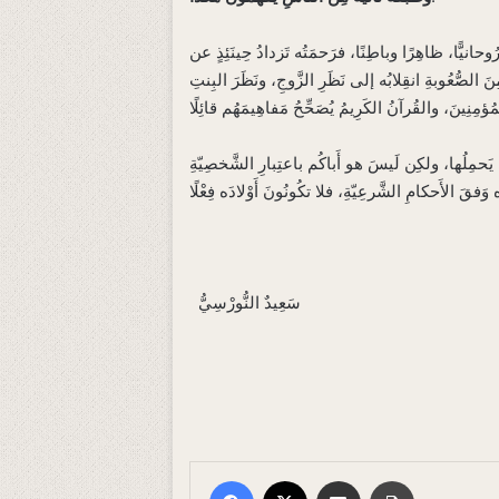
وحانيًّا، ظاهِرًا وباطِنًا، فرَحمَتُه تَزدادُ حِينَئِذٍ عن
ِنَ الصُّعُوبةِ انقِلابُه إلى نَظَرِ الزَّوجِ، ونَظَرَ البِنتِ
َّتي يَحمِلُها، ولكِن لَيسَ هو أَباكُم باعتِبارِ الشَّخصِيّةِ
Facebook
X
E-Posta ile paylaş
Yazdır