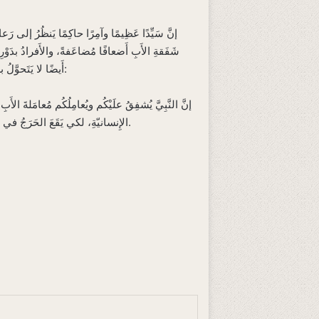
إنَّ سَيِّدًا عَظِيمًا وآمِرًا حاكِمًا يَنظُرُ إلى رَ
شَفَقةِ الأَبِ أَضعافًا مُضاعَفةً، والأَفرادُ بدَوْرِهِم 
أَيضًا لا يَتَحوَّلُ بسُهُولةٍ إلى نَظَرِ الزَّوجةِ، لِذلِك وَجَد العامّةُ حَرَجًا في تَزَوُّجِ النَّبِيِّ ﷺ ببَناتِ المُؤمِنِينَ، والقُرآنُ الكَرِيمُ يُصَحِّحُ مَفاهِيمَهُم قائِلًا:
إنَّ النَّبِيَّ يُشفِقُ علَيْكُم ويُعامِلُكُم مُعامَلةَ الأَ
الإِنسانيّةِ، لكي يَقَعَ الحَرَجُ في الأَمرِ: أَمرِ الزَّواجِ، وحتَّى لو خاطَبَكُم بـ(يا أَبنائي، وأَوْلادِي)، فأَنتُم لَستُم أَوْلادَه وَفقَ الأَحكامِ الشَّرعِيّةِ، فلا تكُونُونَ أَوْلادَه فِعْلًا.