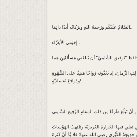
السَّلامُ علَيْكُم ورَحمةُ اللهِ وبَرَكاتُه أَبدًا دائِمًا..
إِخوَتي الأَعِزّاءَ..‌
فِظِ “تَوفِيق الشَّامِيّ” أن يُبلِغَني
مَسأَلتَينِ
لزَّمانِ، إذ يَعُدُّونَه زَواجًا مَبنِيًّا على الشَّهْوةِ
ودَوافِعَ نَفسانيّةٍ!
تَغلِي فيها الحَرارةُ الغَرِيزِيّةُ وتَلتَهِبُ الهَوْسَاتُ
َدِيجةُ الكُبْرَى رَضِيَ الله عَنهَا؛ فلا بُدَّ أنَّ كَثرةَ