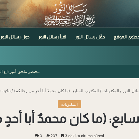
حتوى الموقع
حمِّل رسائل النور
اقرأ رسائل النور
حول رسائل النور
مختصر ملحق أميرداغ الثاني
ائل النور
/
المكتوبات
/
/
sayfa
المكتوبات
0
207
3 dakika okuma süresi