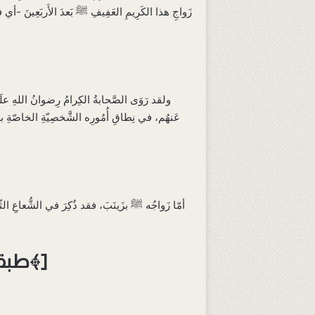
زَواجِ هذا الكَرِيمِ العَفِيفِ ﷺ بَعدَ الأَربَعِينَ -أي 
ولقد رَوَى الصَّحابةُ الكِرامُ رِضوانُ اللهِ علَيْهِ
عَنهُم، في نِطاقِ أُمُورِه الشَّخصِيّةِ الخاصّةِ به،
أمّا زَواجُه ﷺ بزَينَبَ، فقد ذُكِرَ في الشُّعاعِ الثّالِث
[طبقةٌ في فهم آيةِ ﴿ما كان محمدٌ أبا أحدٍ من رجالكم﴾]