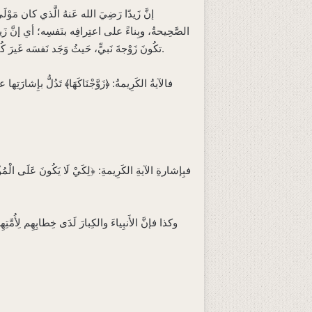
إنَّ زَيدًا رَضِيَ الله عَنهُ الَّذي كان مَوْل
الصَّحِيحةُ، وبِناءً على اعتِرافِه بنَفسِه؛ أي إنَّ زَي
تكُونَ زَوْجةَ نَبيٍّ، حَيثُ وَجَد نَفسَه غَيرَ كُفْءٍ لها فِطْرةً، مِمّا سَبَّبَ عَدَمَ الِامتِزاجِ النَّفسِيِّ والِانسِجامِ الرُّوحِيِّ بَينَهُما، فطَلَّقَها، وتَزَوَّجَها الرَّسُولُ الكَرِيمُ ﷺ بأَمرٍ إلٰهِيٍّ.
فالآيةُ الكَرِيمةُ: ﴿زَوَّجْنَاكَهَا﴾ تَدُلُّ بإِشارَ
فبِإشارةِ الآيةِ الكَرِيمةِ: ﴿لِكَيْ لَا يَكُونَ عَلَى الْمُؤْ
وكذا فإنَّ الأَنبِياءَ والكِبارَ لَدَى خِطابِهِم لِأُمَّت