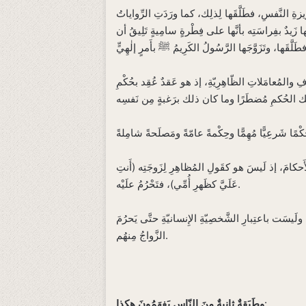
يزةِ النَّفسِ، فطَلَّقَها لِذلِك، كما ورَدَتِ الرِّواياتُ
زَيدٌ بفِراسَتِه بأنَّها على فِطْرةٍ سامِيةٍ تَلِيقُ أن
رفِ والمُعامَلاتِ الظّاهِرِيّةِ، إذ هو عَقدٌ عُقِد بحُكْمِ
ِرُ الأَحكامَ، إذ لَيسَ هو كقَولِ المُظاهِرِ لِزَوجَتِه (أَنتِ
عَلَيَّ كظَهرِ أُمِّي)، فتَحْرُمُ علَيْه.
لةِ، ولَيسَت باعتِبارِ الشَّخصِيّةِ الإِنسانيّةِ حتَّى يَحرُمَ
الزَّواجُ مِنهُم.
:
وطَبَقةٌ ثانيةٌ مِنَ النّاسِ يَفهَمُونَ هكذا