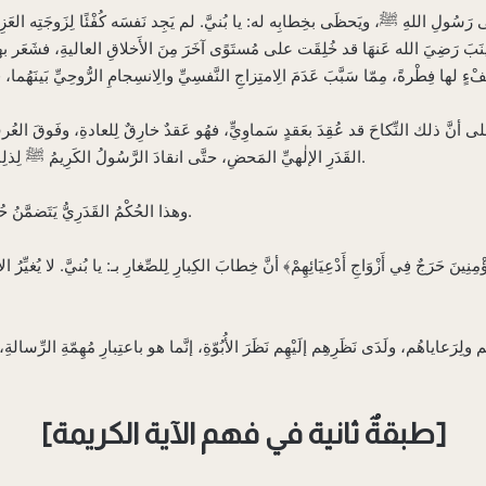
َى رَسُولِ اللهِ ﷺ، ويَحظَى بخِطابِه له: يا بُنيَّ. لم يَجِد نَفسَه كُفْئًا لِزَوجَتِه العَزِ
نَبَ رَضِيَ الله عَنهَا قد خُلِقَت على مُستَوًى آخَرَ مِنَ الأَخلاقِ العاليةِ، فشَعَر بها 
تِها على أنَّ ذلك النِّكاحَ قد عُقِدَ بعَقدٍ سَماوِيٍّ، فهُو عَقدٌ خارِقٌ لِلعادةِ، وفَوقَ العُ
القَدَرِ الإلٰهيِّ المَحضِ، حتَّى انقادَ الرَّسُولُ الكَرِيمُ ﷺ لِذلِك الحُكمِ مُضطَرًا وما كان ذلك برَغبةٍ مِن نَفسِه.
وهذا الحُكْمُ القَدَرِيُّ يَتَضمَّنُ حُكْمًا شَرعِيًّا مُهِمًّا وحِكْمةً عامّةً ومَصلَحةً شامِلةً.
مِنِينَ حَرَجٌ فِي أَزْوَاجِ أَدْعِيَائِهِمْ﴾ أنَّ خِطابَ الكِبارِ لِلصِّغارِ بـ: يا بُنيَّ. لا يُغيّ
ِهِم ولِرَعاياهُم، ولَدَى نَظَرِهِم إلَيْهِم نَظَرَ الأُبُوّةِ، إنَّما هو باعتِبارِ مُهِمّةِ الرِّسا
[طبقةٌ ثانية في فهم الآية الكريمة]