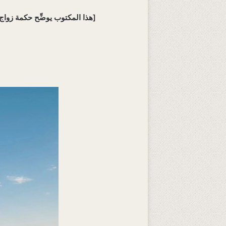
[هذا المكتوب يوضِّح حكمة زواج النبي ﷺ بالسيدة زينب وتَعَدُّدَ زوجاته، ويفند الشبهات الواردة عليه، ويبين معنى الآية الكريمة المتعلقة به]