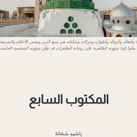
فعالَه وأحوالَه وأطوارَه وحركاته وسَكَناته هي منبع الدين ومصدر الأحكام والشريعة
نقلوا إلينا شؤونه الظاهرة، فإن زوجاته الطاهرات قد نقلْنَ شؤونه الشخصية الخاصة.
بِاسْمِهِ سُبحَانَهُ