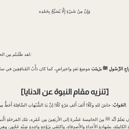
وَإِنْ مِنْ شَيْءٍ إِلَّا يُسَبِّحُ بِحَمْدِه
هما:
لقد طَلَبتُم مِن الحا
اجِ الرَّسُولِ ﷺ بزَينَبَ
مَوضِعَ نَقدٍ واعتِراضٍ، كما كان دَأْبُ المُنافِقِينَ في سالِفِ ا
[تنزيه مقام النبوة عن الدنايا]
: حاشَ للهِ وكَلّا! أَلفَ أَلفِ مَرّةٍ كَلّا! إنَّ يَدَ الشُّبُهاتِ السَّافِلةَ أَحَطُّ مِن أَنْ تَبلُغَ طَرَفًا مِن ذلك المَقامِ الرَّفِيعِ السَّامِي.
الجَوابُ
ِ يَعلَمُ أنَّه ﷺ مِنَ الخامِسةَ عَشْرةَ إلى الأَربَعِينَ مِن عُمُرِه، تلك المَرحَلةِ الَّتي 
فّةِ الكامِلةِ، بشَهادةِ الأَعداءِ والأَصدِقاءِ، واكتَفَى بزَوْجةٍ واحِدةٍ شِبْهِ عَجُوزٍ، وهي خ