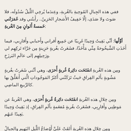
ففي هذه الجِبالِ المُوحِيةِ بالغُربةِ، وعِندَما يُرخِي اللَّيلُ سُدُولَه، فلا
صَوتَ ولا صَدَى، إلَّا حَفِيفُ الأَشجارِ الحَزِينُ.. رأَيتُني وقد
غَمَرَتْني
:
خَمسةُ أَلوانٍ مِنَ الغُربةِ
أوَّلُها
: أنِّي بَقِيتُ وَحِيدًا غَرِيبًا عن جَمِيعِ أَقراني وأَحبابي وأَقارِبي، فيما
أَخَذَتِ الشَّيخُوخةُ مِنِّي مَأْخَذًا، فشَعَرتُ بغُربةٍ حَزِينةٍ مِن جَرَّاء تَركِهِم لي
ورَحِيلِهِم إلى عالَمِ البَرزَخِ.
ومِن هذه الغُربةِ
انفَتَحَت دائِرةُ
غُربةٍ أُخرَى
، وهي أنَّني شَعَرتُ بغُربةٍ
مَشُوبةٍ بأَلمِ الفِراقِ حَيثُ تَرَكَتْني أَكثَرُ المَوجُوداتِ الَّتي أَتعَلَّقُ بها
كالرَّبيعِ الماضِي.
ومِن خِلالِ هذه الغُربةِ
انفَتَحَت
دائِرةُ غُربةٍ أُخرَى
، وهي الغُربةُ عن
مَوطِنِي وأَقارِبِي، فشَعَرتُ بغُربةٍ مُفعَمةٍ بأَلَمِ الفِراقِ، إذ بَقِيتُ وَحِيدًا
بَعِيدًا عَنهُم.
ومِن خِلالِ هذه الغُربةِ أَلقَتْ عَلَيَّ أَوْضاعُ اللَّيلِ البَهِيمِ والجِبالُ