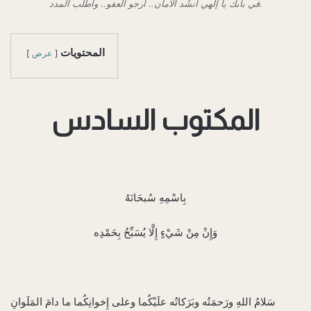
في بابك يا إلهي أَنشُد الأمان.. أرجو العفو.. وأطلب المدد.
المحتويات
عرض
بِاسْمِهِ سُبحَانَهُ
وَإِنْ مِنْ شَيْءٍ إِلَّا يُسَبِّحُ بِحَمْدِه
سَلامُ اللهِ ورَحمَتُه وبَرَكاتُه علَيْكُما وعلى إِخوانِكُما ما دامَ المَلَوانِ