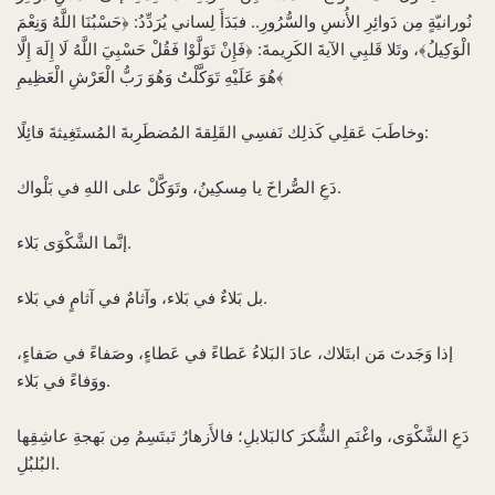
نُورانيّةٍ مِن دَوائِرِ الأُنسِ والسُّرُورِ.. فبَدَأَ لِساني يُرَدِّدُ: ﴿حَسْبُنَا اللَّهُ وَنِعْمَ
الْوَكِيلُ﴾، وتَلا قَلبِي الآيةَ الكَرِيمةَ: ﴿فَإِنْ تَوَلَّوْا فَقُلْ حَسْبِيَ اللَّهُ لَا إِلَهَ إِلَّا
هُوَ عَلَيْهِ تَوَكَّلْتُ وَهُوَ رَبُّ الْعَرْشِ الْعَظِيمِ﴾
وخاطَبَ عَقلِي كَذلِك نَفسِي القَلِقةَ المُضطَرِبةَ المُستَغِيثةَ قائِلًا:
دَعِ الصُّراخَ يا مِسكِينُ، وتَوَكَّلْ على اللهِ في بَلْواك.
إنَّما الشَّكْوَى بَلاء.
بل بَلاءٌ في بَلاء، وآثامٌ في آثامٍ في بَلاء.
إذا وَجَدتَ مَن ابتَلاك، عادَ البَلاءُ عَطاءً في عَطاءٍ، وصَفاءً في صَفاءٍ،
ووَفاءً في بَلاء.
دَعِ الشَّكْوَى، واغْنَمِ الشُّكرَ كالبَلابلِ؛ فالأَزهارُ تَبتَسِمُ مِن بَهجةِ عاشِقِها
البُلبُلِ.