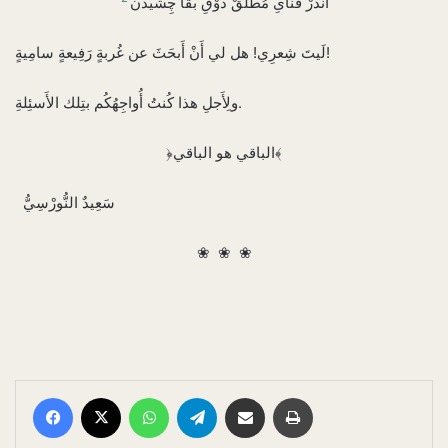
أَنْدَرْ فَنَاىِ مُطْلَقْ ذَوْقِ بَقَا چِشيدنْ
لَيتَ شِعرِي! هل لي أَنْ أَبحَثَ عن غُربةٍ رَفِيعةٍ سامِيةٍ!
ولِأَجلِ هذا كُنتُ أُواجِهُكُم بتِلك الأَسئِلةِ.
﴿الباقي هو الباقي﴾
❀ ❀ ❀
Facebook
X
WhatsApp
Telegram
E-Posta ile paylaş
Yazdır