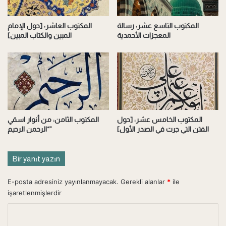
ى
ا
م
ن
المكتوب التاسع عشر: رسالة
المكتوب العاشر: [حول الإمام
ن
م
المعجزات الأحمدية
المبين والكتاب المبين]
ا
ح
ل
م
ك
دٌ
ر
أ
ا
ب
م
ا
ا
أ
ت
ح
المكتوب الخامس عشر: [حول
المكتوب الثامن: من أنوار اسمَي
دٍ
الفتن التي جرت في الصدر الأول]
“الرحمن الرحيم”
م
ن
ر
Bir yanıt yazın
ج
ا
E-posta adresiniz yayınlanmayacak.
Gerekli alanlar
*
ile
ل
işaretlenmişlerdir
ك
م
Y
)
o