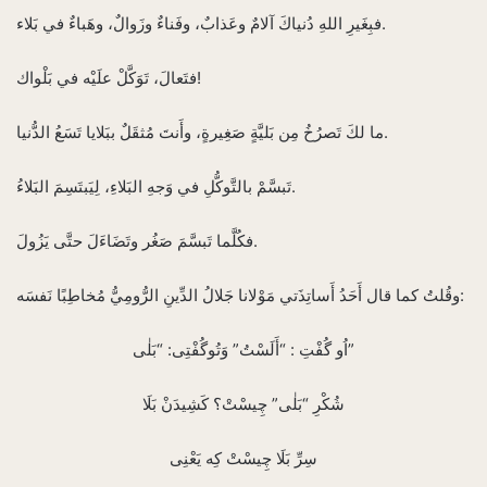
فبِغَيرِ اللهِ دُنياكَ آلامٌ وعَذابٌ، وفَناءٌ وزَوالٌ، وهَباءٌ في بَلاء.
فتَعالَ، تَوَكَّلْ علَيْه في بَلْواك!
ما لكَ تَصرُخُ مِن بَليَّةٍ صَغِيرةٍ، وأَنتَ مُثقَلٌ ببَلايا تَسَعُ الدُّنيا.
تَبسَّمْ بالتَّوكُّلِ في وَجهِ البَلاءِ، لِيَبتَسِمَ البَلاءُ.
فكُلَّما تَبسَّمَ صَغُر وتَضَاءَلَ حتَّى يَزُولَ.
وقُلتُ كما قال أَحَدُ أَساتِذَتي مَوْلانا جَلالُ الدِّينِ الرُّومِيُّ مُخاطِبًا نَفسَه:
اُو گُفْتِ : “أَلَسْتُ” وَتُوگُفْتِى: “بَلٰى”‌