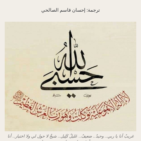
ترجمة: إحسان قاسم الصالحي
غريبٌ أنا يا ربي.. وحيدٌ.. ضعيفٌ.. عَليلٌ كَلِيل.. شيخٌ لا حول لي ولا اختيار.. أنا