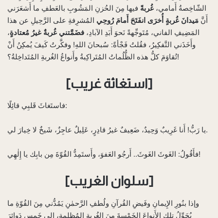
الشّاخِصةُ أَمامي،
غُربةً
فيها مِنَ الحُزنِ المَشُوبِ بالعَطفِ ما أَشعَرَني
أَنَّ
مَيدانَ غُربةٍ أُخرَى انفَتَحَ أَمامَ رُوحِي
المُشرِفةِ على الرَّحِيلِ عن هذا
المَضِيفِ الفاني، مُتَوجِّهةً نَحوَ أَبَدِ الآبادِ،
فضَمَّتني غُربةٌ غيرُ مُعتادةٍ
،
وأَخَذَني التَّفكِيرُ، فقُلتُ فَجْأةً: سُبحانَ اللهِ! وفكَّرتُ كَيفَ يُمكِنُ أَنْ
تُقاوَمَ كلُّ هذه الظُّلُماتُ المُتَراكِبةُ وأَنواعُ الغُربةِ المُتَداخِلةُ؟!
[استغاثة غريب]
فاستَغاثَ قَلبِي قائِلًا:
يا رَبُّ! أَنا غَرِيبٌ وَحِيدٌ، ضَعِيفٌ غيرُ قادِرٍ، عَلِيلٌ عاجِزٌ، شَيخٌ لا خِيارَ لي.
فأَقُولُ: الغَوثَ الغَوثَ.. أَرجُو العَفوَ، وأَستَمِدُّ القُوّةَ مِن بابِك يا إِلٰهِي!
[سلوان الغريب]
وإذا بنُورِ الإِيمانِ وفَيضِ القُرآنِ ولُطفِ الرَّحمٰنِ يَمُدُّني مِنَ القُوّةِ ما
يُحَوِّلُ تلك الأَنواعَ الخَمْسةَ مِنَ الغُربةِ المُظلِمةِ، إلى خَمسِ دَوائِرَ