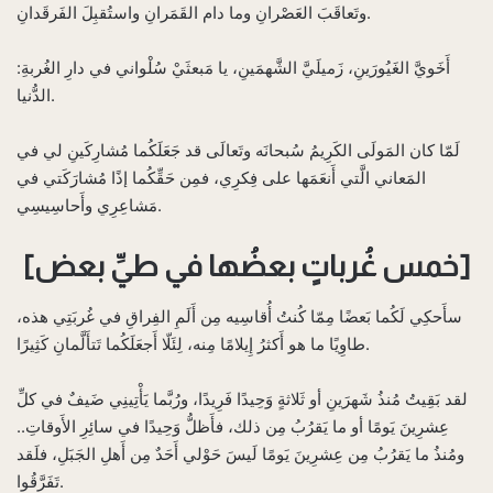
وتَعاقَبَ العَصْرانِ وما دام القَمَرانِ واستُقبِلَ الفَرقَدانِ.
أَخَويَّ الغَيُورَينِ، زَميلَيَّ الشَّهمَينِ، يا مَبعثَيْ سُلْواني في دارِ الغُربةِ:
الدُّنيا.‌
لَمّا كان المَولَى الكَرِيمُ سُبحانَه وتَعالَى قد جَعَلَكُما مُشارِكَينِ لي في
المَعاني الَّتي أَنعَمَها على فِكرِي، فمِن حَقِّكُما إذًا مُشارَكَتي في
مَشاعِرِي وأَحاسِيسِي.
[خمس غُرباتٍ بعضُها في طيِّ بعض]
سأَحكِي لَكُما بَعضًا مِمّا كُنتُ أُقاسِيه مِن أَلَمِ الفِراقِ في غُربَتِي هذه،
طاوِيًا ما هو أَكثرُ إِيلامًا مِنه، لِئَلّا أَجعَلَكُما تَتأَلَّمانِ كَثِيرًا.
لقد بَقِيتُ مُنذُ شَهرَينِ أو ثَلاثةٍ وَحِيدًا فَرِيدًا، ورُبَّما يَأْتِينِي ضَيفٌ في كلِّ
عِشرِينَ يَومًا أو ما يَقرُبُ مِن ذلك، فأَظلُّ وَحِيدًا في سائِرِ الأَوقاتِ..
ومُنذُ ما يَقرُبُ مِن عِشرِينَ يَومًا لَيسَ حَوْلي أَحَدٌ مِن أَهلِ الجَبَلِ، فلَقد
تَفَرَّقُوا.