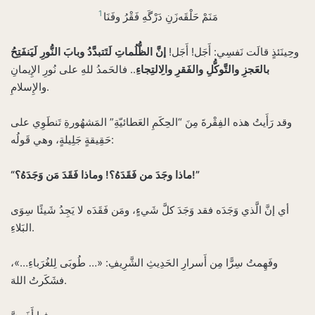
1
مَنَمْ حَلْقَه‌زَنِ دَرْگَهِ فَقْرُ وفَنَا
وحِينَئذٍ قالَت نَفسِي: أَجَل! أَجَل!
إنَّ الظُّلُماتِ لَتَتبدَّدُ وبابَ النُّورِ لَيَنفَتِحُ
بالعَجزِ والتَّوكُّلِ والفَقرِ والِالتِجاءِ
.. فالحَمدُ للهِ على نُورِ الإِيمانِ
والإِسلامِ.
وقد رَأَيتُ هذه الفِقْرةَ مِنَ “الحِكَمِ العَطائيّةِ” المَشهُورةِ تَنطَوِي على
حَقِيقةٍ جَلِيلةٍ، وهي قَولُه:
“ماذا وجَدَ من فَقَدَهُ؟! وماذا فَقَدَ مَن وَجَدَهُ؟!”
أي إنَّ الَّذي وَجَدَه فقد وَجَدَ كلَّ شَيءٍ، ومَن فَقَدَه لا يَجِدُ شَيئًا سِوَى
البَلاءِ.
وفَهِمتُ سِرًّا مِن أَسرارِ الحَدِيثِ الشَّرِيفِ: «… طُوبَى لِلغُرَباءِ…»،
فشَكَرتُ اللهَ.