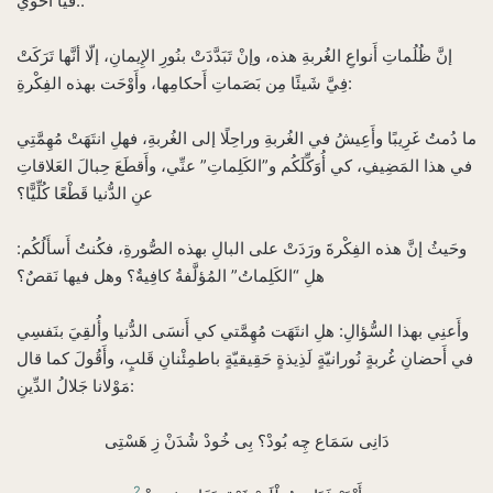
فيا أَخَويَّ..
إنَّ ظُلُماتِ أَنواعِ الغُربةِ هذه، وإنْ تَبَدَّدَتْ بنُورِ الإِيمانِ، إلّا أنَّها تَرَكَتْ
فِيَّ شَيئًا مِن بَصَماتِ أَحكامِها، وأَوْحَت بهذه الفِكْرةِ:
ما دُمتُ غَرِيبًا وأَعِيشُ في الغُربةِ وراحِلًا إلى الغُربةِ، فهلِ انتَهَتْ مُهِمَّتِي
في هذا المَضِيفِ، كي أُوَكِّلَكُم و”الكَلِماتِ” عنِّي، وأَقطَعَ حِبالَ العَلاقاتِ
عنِ الدُّنيا قَطْعًا كُلِّيًّا؟
وحَيثُ إنَّ هذه الفِكْرةَ ورَدَتْ على البالِ بهذه الصُّورةِ، فكُنتُ أَسأَلُكُم:
هلِ “الكَلِماتُ” المُؤلَّفةُ كافِيةٌ؟ وهل فيها نَقصٌ؟
وأَعنِي بهذا السُّؤالِ: هلِ انتَهَت مُهِمَّتي كي أَنسَى الدُّنيا وأُلقِيَ بنَفسِي
في أَحضانِ غُربةٍ نُورانيّةٍ لَذِيذةٍ حَقِيقيّةٍ باطمِئْنانِ قَلبٍ، وأَقُولَ كما قال
مَوْلانا جَلالُ الدِّينِ:
دَانِى سَمَاع چِه بُودْ؟ بِى خُودْ شُدَنْ زِ هَسْتِى
2