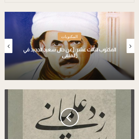
المكتوبات
المكتوب الثالث عشر: [عن حال سعيد الجديد في
المنفى]
ا
ل
م
ك
ت
و
ب
ا