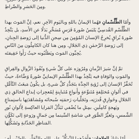
ومِنَ الحَشرِ والصِّراطِ.
وأمّا
الطِّلَّسْمانِ
فهُما الإيمانُ باللهِ وباليَومِ الآخِرِ. نعم، إنَّ المَوتَ بهذا
الطِّلَّسْمِ القُدسِيِّ يَلبَسُ صُورةَ فَرَسٍ مُسَخَّرٍ بَدَلًا عنِ الأَسدِ، بل يَتَّخِذُ
صُورةَ بُراقٍ يُخرِجُ الإنسانَ المُؤمِنَ مِن سِجنِ الدُّنيا إلى رَوضةِ الجِنانِ،
إلى رَوضةِ الرَّحمٰنِ ذِي الجَلالِ. ومِن هنا كان الكامِلُون مِنَ النّاسِ
يُحِبِّون المَوتَ ويَطلُبُونه حيثُ رَأَوا حَقِيقتَه.
ثمَّ إنَّ سَيرَ الزَّمانِ ومُرُورَه على كلِّ شَيءٍ ونُفُوذَ الزَّوالِ والفِراقِ
والمَوتِ والوَفاةِ فيه يَتَّخِذُ بهذا الطِّلَّسْمِ الإيمانِيِّ صُورةً وَضَّاءةً، حيثُ
تُحَفِّزُ الإنسانَ إلى رُؤيةِ الجِدَّة بتَجَدُّدِ كلِّ شيءٍ، بل يكُونُ مَبعَثَ التَّأمُّلِ
في أَلوانٍ مُختَلِفةٍ مُتَنوِّعةٍ وأَنواعٍ مُتَبايِنةٍ لِمُعجِزاتِ إبداعِ الخالقِ ذِي
الجَلالِ وخَوارِقِ قُدرَتِه، وتَجَلِّياتِ رَحمَتِه سُبحانَه ومُشاهَدَتِها باستِمتاعٍ
وبَهجةٍ كامِلَينِ. بمِثلِ ما يُضْفي تَبَدُّلُ المَرايا العاكِسةِ لِأَلوانِ نُورِ
الشَّمسِ، وتَغيُّرُ الصُّوَرِ في شاشةِ السِّينما مِن جَمالٍ ورَوعةٍ إلى تَكَوُّنِ
المَناظِرِ الجَذّابةِ وتَشَكُّلِها.
أمّا ذانِكَ
العِلاجانِ
: فأَحَدُهما التَّوكُّلُ على اللهِ والتَّحَلِّي بالصَّبْرِ، أي: