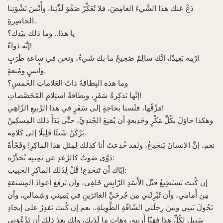
دَعْ عَنك هذا الشَّيءَ الغامِضَ، فلا تُعَكِّرْ صَفْوَ لَذَّتِنا، وأُنْسَ نَشْوَتِنا
الحاضِرةِ..
يا هذا.. وما ذلك بيَدِك؟
إنَّه دَواءٌ!
ارْمِه بَعِيدًا، إنَّك سالِمٌ صَحِيحٌ ما بك شَيءٌ، ونحن في ساعةِ طَرَبٍ
وأُنسٍ ومُتعةٍ.
وما هذه البِطاقةُ ذاتُ العَلاماتِ الخَمسِ؟
إنَّها تَذكِرةُ سَفَرٍ، وبِطاقةُ استِلامِ المُخَصَّصاتِ!
مَزِّقْها، فلَسنا بحاجةٍ إلى سَفَرٍ في هذا الرَّبيعِ الزّاهِي!
وهكذا حاوَلَ بكُلِّ مَكْرٍ وخَدِيعةٍ أن يُقنِعَ الجُندِيَّ، حتَّى بَدَأَ ذلك المِسكِينُ
يَرْكَنُ شَيئًا قَلِيلًا إلى كَلامِه.
نعم، إنَّ الإنسانَ يَنخَدِعُ، ولقد خُدِعتُ أنا كذلك لِمِثلِ هذا الماكِرِ! وفَجْأةً
دَوَّى صَوتٌ كالرَّعدِ عن يَمِينِه يُحَذِّرُه:
إيّاك أن تَنخَدِع! قُلْ لِذَلك الماكِرِ الخَبِيثِ:
إن كُنتَ تَستَطِيعُ قَتْلَ الأَسَدِ الرّابِضِ خَلفِي، وأن تَرفَعَ أَعوادَ المِشنَقةِ
مِن أَمامي، وأن تُبْرِئَني مِن جُرحَيَّ الغائرَينِ في يَمِيني وشِمالي، وأن
تَحُولَ بَينِي وبينَ رِحلَتي الشّاقّةِ الطَّوِيلةِ.. نعم إن كُنتَ تَقدِرُ على إيجادِ
سَبِيلٍ لِكُلِّ هذا فهَيّا أَرِنِيهِ، وهاتِ ما لَدَيك، ولك بعدَ ذلك أن تَدْعُوَني