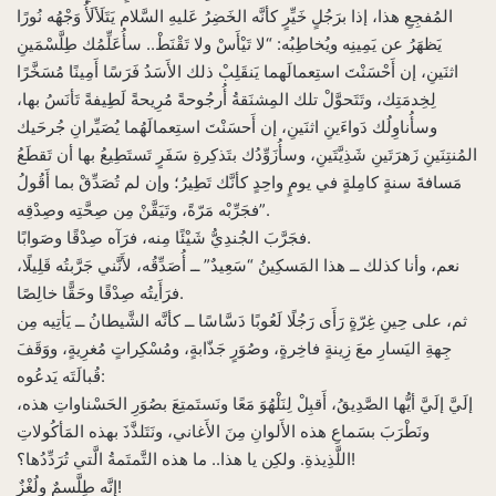
المُفجِعِ هذا، إذا برَجُلٍ خَيِّرٍ كأنَّه الخَضِرُ عَليهِ السَّلام يَتَلَألَأُ وَجْهُه نُورًا
يَظهَرُ عن يَمِينِه ويُخاطِبُه: “لا تَيْأَسْ ولا تَقْنَطْ.. سأُعَلِّمُك طِلَّسْمَينِ
اثنَينِ، إن أَحْسَنْتَ استِعمالَهما يَنقَلِبْ ذلك الأَسَدُ فَرَسًا أَمِينًا مُسَخَّرًا
لِخِدمَتِك، وتَتَحوَّلْ تلك المِشنَقةُ أُرجُوحةً مُرِيحةً لَطِيفةً تَأنَسُ بها،
وسأُناوِلُك دَواءَينِ اثنَينِ، إن أَحسَنْتَ استِعمالَهُما يُصَيِّرانِ جُرحَيك
المُنتِنَينِ زَهرَتَينِ شَذِيَّتَينِ، وسأُزَوِّدُك بتَذكِرةِ سَفَرٍ تَستَطِيعُ بها أن تَقطَعُ
مَسافةَ سنةٍ كامِلةٍ في يومٍ واحِدٍ كأنَّك تَطِيرُ؛ وإن لم تُصَدِّقْ بما أَقُولُ
فجَرِّبْه مَرّةً، وتَيَقَّنْ مِن صِحَّتِه وصِدْقِه”.
فجَرَّبَ الجُندِيُّ شَيْئًا مِنه، فرَآه صِدْقًا وصَوابًا.
نعم، وأنا كذلك ــ هذا المَسكِينُ “سَعِيدٌ” ــ أُصَدِّقُه، لأَنَّني جَرَّبتُه قَلِيلًا،
فرَأَيتُه صِدْقًا وحَقًّا خالِصًا.
ثم، على حِينِ غِرّةٍ رَأَى رَجُلًا لَعُوبًا دَسَّاسًا ــ كأنَّه الشَّيطانُ ــ يَأتِيه مِن
جِهةِ اليَسارِ معَ زِينةٍ فاخِرةٍ، وصُوَرٍ جَذّابةٍ، ومُسْكِراتٍ مُغرِيةٍ، ووَقَفَ
قُبالَتَه يَدعُوه:
إلَيَّ إلَيَّ أيُّها الصَّدِيقُ، أَقبِلْ لِنَلْهُوَ مَعًا ونَستَمتِعَ بصُوَرِ الحَسْناواتِ هذه،
ونَطْرَبَ بسَماعِ هذه الأَلوانِ مِنَ الأَغاني، ونَتَلذَّذَ بهذه المَأكُولاتِ
اللَّذِيذةِ. ولكِن يا هذا.. ما هذه التَّمتَمةُ الَّتي تُرَدِّدُها؟!
إنَّه طِلَّسمٌ ولُغْزٌ!