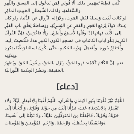
كُنتِ فَطِنةً تَفهَمِين ذلك. ألَا قُولي لِمَن يَدعُوكِ إلى الفِسقِ واللَّهوِ
والسَّفاهةِ، ولذلك الشَّيطانِ الخَبِيثِ الماكِرِ:
لو كانَت لَدَيك وَسِيلةٌ لِقَتلِ المَوتِ، ولِإزالةِ الزَّوالِ عنِ الدُّنيا، ولو كان
عِندَك دَواءٌ لِرَفعِ العَجزِ والفَقرِ عنِ البَشَرِيّةِ، ووَساطةٌ لِغَلْقِ بابِ القَبْرِ
إلى الأَبَدِ، فهاتِها إذًا وقُلْها لِأَسمَعَ وأُطِيعَ.. وإلَّا فاخْرَسْ، فإنَّ القُرآنَ
الكَرِيمَ يَتلُو آياتِ الكائناتِ في مَسجِدِ الكَونِ الكَبِيرِ هذا. فلْنُنصِتْ إلَيه،
ولْنَتنَوَّرْ بنُورِه، ولْنَعمَلْ بهَدْيِه الحَكِيمِ، حتَّى يكُونَ لِسانُنا رَطْبًا بذِكرِه
وتِلاوَتِه.
نعم، إنَّ الكَلامَ كَلامُه: فهو الحَقُّ، ونَزَل بالحَقِّ، ويقُولُ الحَقَّ، ويُظهِرُ
الحَقيقةَ، ويَنشُرُ الحِكمةَ النُّورانيّةَ.
[دعاء]
‌﴿اللَّهُمَّ نَوِّرْ قُلُوبَنَا بِنُورِ الإيمَانِ والقُرآنِ. اللَّهُمَّ أَغْنِنَا بِالِافْتِقَارِ إلَيْكَ ولَا
تُفْقِرْنَا بِالِاسْتِغنَاءِ عَنكَ، تَبرَّأْنَا إِلَيْكَ مِن حَوْلِنَا وَقُوَّتِنَا، وَالْتَجَأْنَا إلَى
حَوْلِكَ وَقُوَّتِكَ، فَاجْعَلْنَا مِنَ المُتَوَكِّلِينَ عَلَيْكَ، وَلَا تَكِلْنَا إلَى أنفُسِنَا،
وَاحْفَظْنَا بِحِفْظِكَ، وَارْحَمْنَا، وَارْحَمِ المُؤْمِنِينَ وَالمُؤْمِنَاتِ﴾.