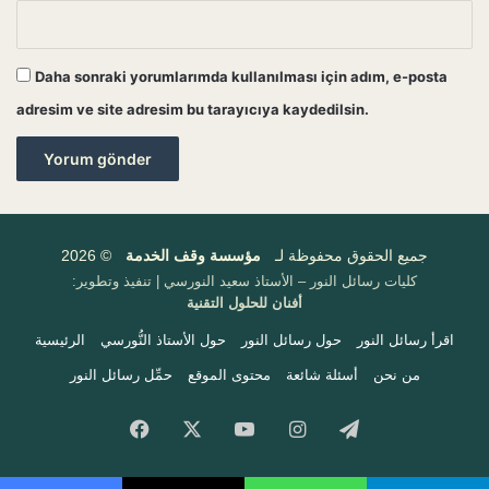
Daha sonraki yorumlarımda kullanılması için adım, e-posta
adresim ve site adresim bu tarayıcıya kaydedilsin.
جميع الحقوق محفوظة لـ
مؤسسة وقف الخدمة
© 2026
كليات رسائل النور – الأستاذ سعيد النورسي | تنفيذ وتطوير:
أفنان للحلول التقنية
اقرأ رسائل النور
حول رسائل النور
حول الأستاذ النُّورسي
الرئيسية
من نحن
أسئلة شائعة
محتوى الموقع
حمِّل رسائل النور
Facebook
X
YouTube
Instagram
Telegram