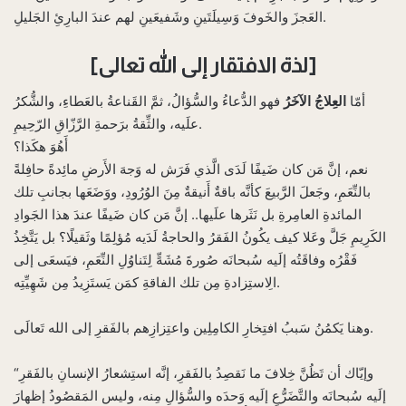
العَجزَ والخَوفَ وَسِيلَتَينِ وشَفيعَينِ لهم عندَ البارِئِ الجَليلِ.
[لذة الافتقار إلى الله تعالى]
أمّا
العِلاجُ الآخَرُ
فهو الدُّعاءُ والسُّؤالُ، ثمَّ القَناعةُ بالعَطاءِ، والشُّكرُ
علَيه، والثِّقةُ برَحمةِ الرَّزّاقِ الرّحِيمِ.
أَهُوَ هكَذا؟
نعم، إنَّ مَن كان ضَيفًا لَدَى الَّذي فَرَش له وَجهَ الأَرضِ مائِدةً حافِلةً
بالنِّعَمِ، وجَعلَ الرَّبيعَ كأنَّه باقةٌ أَنيقةٌ مِنَ الوُرُودِ، ووَضَعَها بجانبِ تلك
المائدةِ العامِرةِ بل نَثَرها علَيها.. إنَّ مَن كان ضَيفًا عندَ هذا الجَوادِ
الكَرِيمِ جَلَّ وعَلا كيف يكُونُ الفَقرُ والحاجةُ لَدَيه مُؤلِمًا وثَقيلًا؟ بل يَتَّخِذُ
فَقْرُه وفاقَتُه إلَيه سُبحانَه صُورةَ مُشَهٍّ لِتَناوُلِ النِّعَمِ، فيَسعَى إلى
الِاستِزادةِ مِن تلك الفاقةِ كمَن يَستَزِيدُ مِن شَهِيِّتِه.
وهنا يَكمُنُ سَببُ افتِخارِ الكامِلِين واعتِزازِهم بالفَقرِ إلى الله تَعالَى.
“وإيّاك أن تَظُنَّ خِلافَ ما نَقصِدُ بالفَقرِ، إنَّه استِشعارُ الإنسانِ بالفَقرِ
إلَيه سُبحانَه والتَّضَرُّعِ إلَيه وَحدَه والسُّؤالِ مِنه، وليس المَقصُودُ إظهارَ