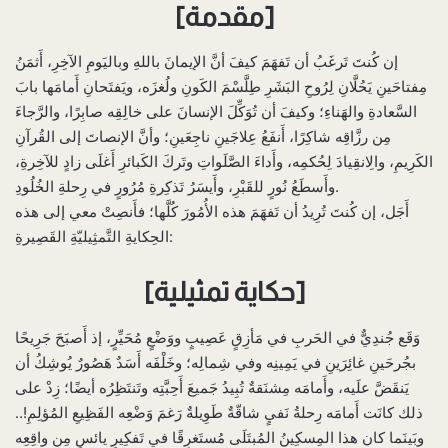
[مقدمة]
إن كُنتَ تَرغَبُ أن تَفهَمَ كيفَ أنَّ الإيمانَ باللهِ وباليَومِ الآخِرِ، أَثمَنُ
مِفتاحَينِ يَحُلَّانِ لِرُوحِ البَشَرِ طِلَّسْمَ الكَونِ ولُغزَه، ويَفتَحانِ أَمامَها بابَ
السَّعادةِ والهَناءِ؛ وكيفَ أن تُوَكِّلَ الإنسانَ على خالِقِه صابِرًا، والرَّجاءَ
مِن رزَّاقِه شاكِرًا، أَنفَعُ عِلاجَينِ ناجِعَينِ؛ وأنَّ الإنصاتَ إلى القُرآنِ
الكَرِيمِ، والِانقِيادَ لِحُكمِه، وأَداءَ الصَّلَواتِ وتَركَ الكَبائرِ أَغلَى زادٍ للآخِرةِ،
وأَسطَعُ نُورٍ للقَبْرِ، وأَيسَرُ تَذكِرةِ مُرُورٍ في رِحلةِ الخُلُودِ.
أَجَل، إن كُنتَ تُرِيدُ أن تَفهَمَ هذه الأُمُورَ كُلَّها؛ فأَنصِتْ معي إلى هذه
الحِكايةِ التَّمثِيليّةِ القَصِيرةِ:
[حكاية تمثيلية]
وَقَع جُندِيٌّ في الحَربِ في مَأزِقٍ عَصِيبٍ ووَضْعٍ مُحَيِّرٍ، إذ أَصبَحَ جَرِيحًا
بجُرحَينِ غائِرَينِ في يَمِينِه وفي شِمالِه؛ وخَلْفَه أَسَدٌ هَصُورٌ يُوشِكُ أن
يَنقَضَّ علَيه، وأَمامَه مِشنَقةٌ تُبِيدُ جَميعَ أَحِبَّتِه وتَنتَظِرُه أيضًا؛ زِدْ على
ذلك كانَت أَمامَه رِحلةُ نَفيٍ شاقّةٌ طَوِيلةٌ رَغمَ وَضْعِه الفَظِيعِ المُؤلِمِ!..
وبَينَما كان هذا المِسكِينُ المُبتَلَى مُستَغرِقًا في تَفكِيرٍ يائسٍ مِن واقِعِه