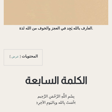
العارف بالله يَجِد في العجز والخوف من الله لذة.
المحتويات
عرض
الكلمة السابعة
‌بِسْمِ اللَّهِ الرَّحْمَنِ الرَّحِيم
‌﴿آمَنتُ بِالله وبِاليَومِ الآخِرِ﴾