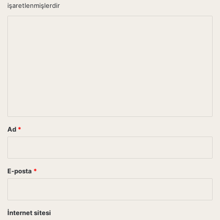
işaretlenmişlerdir
Y
o
r
u
m
*
Ad
*
E-posta
*
İnternet sitesi