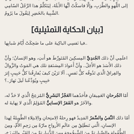
إلى اللَّهوِ والطَّرَبِ، وإلَّا فاسكُتْ أيُّها الأَبلَهُ، لِيَتَكلَّمْ هذا الرَّجُلُ السّامِي
الشَّبِيهُ بالخَضِرِ لِيَقُولَ ما يَرُومُ.
[بيان الحكاية التمثيلية]
فيا نَفسِي الباكِيةَ على ما ضَحِكَتْ أَيّامَ شَبابِها..
اعلَمِي أنَّ ذلك
الجُندِيَّ
المِسكِينَ المُتَورِّطَ هو أَنتِ، وهو الإنسانُ؛ وأنَّ
ذلك الأَسَدَ هو الأَجَلُ.. وأنَّ أَعوادَ المِشنَقةِ تلك هي المَوتُ والزَّوالُ
والفِراقُ الَّذي تَذُوقُه كلُّ نَفسٍ.. ألَا تَرَيْنَ كيفَ يُفارِقُنا كلُّ حَبِيبٍ إِثرَ
حَبِيبٍ ويُوَدِّعُنا لَيلَ نَهارَ..؟
أمّا
الجُرحانِ
العَمِيقانِ فأَحَدُهما
العَجْزُ البَشَرِيُّ
المُزعِجُ الَّذي لا حَدَّ له،
المُؤلِمُ الَّذي لا نِهايةَ له.
والآخَرُ هو
الفَقرُ الإنسانِيُّ
أمّا ذلك
النَّفيُ والسَّفرُ
المَدِيدُ فهو رِحلةُ الِامتِحانِ والِابتِلاءِ الطَّوِيلةُ لِهذا
الإنسانِ، الَّتي تَنطَلِقُ مِن عالَمِ الأَرواحِ مارّةً مِن رَحِمِ الأُمِّ، ومِنَ
الطُّفُولةِ والصِّبا، ثمَّ مِنَ الشَّيخُوخةِ ومِنَ الدُّنيا، ثمَّ مِنَ القَبْرِ والبَرزَخِ،