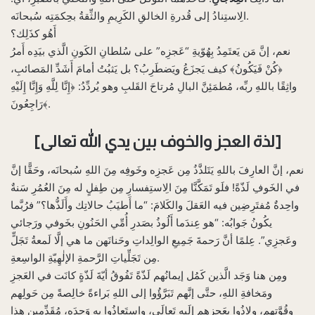
الِاستِنادُ إلى قُدرةِ الخالقِ الكَرِيمِ والثِّقةُ بحِكمَتِه سُبحانَه.
أَهُو كذَلِك؟
نعم، إنَّ مَن يَعتَمِدُ بِهُوّيةِ “عَجزِه” على سُلطانِ الكَونِ الَّذي بيَدِه أَمرُ
‌﴿كُنْ فَيَكُونُ‌﴾ كيف يَجزَعُ ويَضطَرِبُ؟ بل يَثبُتُ أمامَ أَشَدِّ المَصائبِ،
واثِقًا باللهِ ربِّه، مُطمَئِنَّ البالِ مُرتاحَ القَلبِ وهو يُردِّدُ: ﴿إِنَّا لِلَّهِ وَإِنَّا إِلَيْهِ
رَاجِعُونَ﴾.
[لذة العجز والخوف بين يدي الله تعالى]
نعم، إنَّ العارِفَ باللهِ يَتَلذَّذُ مِن عَجزِه وخَوفِه مِنَ اللهِ سُبحانَه، وحَقًّا إنَّ
في الخَوفِ لَذّةً! فلَو تَمَكَّنَّا مِنَ الِاستِفسارِ مِن طِفلٍ له مِنَ العُمُرِ سَنةٌ
واحِدةٌ مُفتَرِضِين فيه العَقلَ والكَلامَ: “ما أَطيَبُ حالاتِك وأَلَذُّها؟” فرُبَّما
يكُونُ جَوابُه: “هو عِندَما أَلُوذُ بصَدرِ أُمِّي الحَنُونِ بخَوفي ورَجائي
وعَجزِي”. عِلمًا أنَّ رَحمةَ جَمِيعِ الوالِداتِ وحَنانَهن ما هي إلَّا لَمعةُ تَجَلٍّ
مِن تَجَلِّياتِ الرَّحمةِ الإلٰهِيّةِ الواسِعةِ.
ومِن هنا وَجَد الَّذين كَمُل إيمانُهم لَذّةً تَفُوقُ أيّةَ لَذّةٍ كانَت في العَجزِ
ومَخافةِ اللهِ، حتَّى إنَّهم تَبَرَّؤُوا إلى اللهِ بَراءةً خالِصةً مِن حَولِهم
وقُوَّتِهم، ولاذُوا بعَجزِهم إلَيه تَعالَى، واستَعاذُوا به وَحدَه، مُقَدِّمين هذا