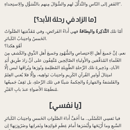
الفَقرِ إلى النّاسِ والتَّذلُّلَ لهم والسُّؤالَ مِنهم بالتَّسَوُّلِ والِاستِجداءِ!”.
[ما الزاد في رحلة الأبد؟]
أمّا تلك
التَّذكِرةُ والبِطاقةُ
فهي أَداءُ الفَرائضِ، وفي مُقَدِّمَتِها الصَّلَواتُ
الخَمسُ واجتِنابُ الكَبائرِ.
أهُوَ هكذا؟
نعم، إنَّ جَميعَ أَهلِ الِاختِصاصِ والشُّهُودِ وجَميعَ أَهلِ الذَّوقِ والكَشفِ مِنَ
العُلَماءِ المُدَقِّقين والأَولياءِ الصّالِحِين مُتَّفِقُون على أنَّ زادَ طَرِيقِ أَبَدِ
الآبادِ، وذَخِيرةَ تلك الرِّحلةِ الطَّوِيلةِ المُظلِمةِ ونُورَها وبُراقَها ليس إلَّا
امتِثالَ أَوامِرِ القُرآنِ الكَرِيمِ واجتِنابَ نَواهِيه، وإلَّا فلا يُغني العِلمُ
والفَلسَفةُ والمَهارةُ والحِكمةُ شيئًا في تلك الرِّحلةِ، بل تَقِفُ جَميعُها
مُنطَفِئةَ الأَضواءِ عندَ بابِ القَبْرِ.
[يا نفسي]
فيا نَفسِي الكَسْلَى.. ما أَخَفَّ أَداءَ الصَّلَواتِ الخَمسِ واجتِنابَ الكَبائرِ
السَّبعِ وما أَرْيَحَها وأَيْسَرَها أَمامَ عِظَمِ فَوائِدِها وثَمَراتِها وضَرُورَتِها! إن