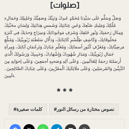
[صلوات]
‌﴿وَصَلِّ وَسَلِّم عَلَى سَيِّدِنَا مُحَمَّدٍ عَبدِكَ وَنَبِيِّكَ وَصَفِيِّكَ وَخَلِيلِكَ وَجَمَالِ
مُلْكِكَ وَمَلِيكِ صُنْعِكَ وَعَينِ عِنَايَتِكَ وَشَمسِ هِدَايَتِكَ وَلِسَانِ محَبَّتِكَ
وَمِثَالِ رَحمَتِكَ وَنُورِ خَلقِكَ وَشَرَفِ مَوجُودَاتِكَ وَسِرَاجِ وَحدَتِكَ فِي كَثرَةِ
مَخلُوقَاتِكَ، وَكَاشِفِ طِلَّسْمِ كَائِنَاتِكَ، وَدَلَّالِ سَلطَنَةِ رُبُوبِيَّتِكَ، وَمُبَلِّغِ
مَرضِيَّاتِكَ، وَمُعَرِّفِ كُنُوزِ أسمَائِكَ، وَمُعَلِّمِ عِبَادِكَ وَتَرجُمَانِ آيَاتِكَ، وَمِرآةِ
جَمَالِ رُبُوبِيَّتِكَ، وَمَدَارِ شُهُودِكَ وَإِشْهَادِكَ، وَحَبِيبِكَ وَرَسُولِكَ الَّذي
أَرسَلتَهُ رَحمَةً لِلعَالَمِينَ.. وَعَلَى آلِهِ وَصَحبِهِ أجمَعِينَ، وَعَلَى إخوَانِهِ مِنَ
النَّبِيِّينَ وَالمُرسَلِينَ، وَعَلَى مَلَائِكَتِكَ الُمقَرَّبِينَ، وَعَلَى عِبَادِكَ الصَّالِحِينَ..
آمِينَ﴾.
❀
❀
❀
نصوص مختارة من رسائل النور
كلمات صغيرة
Facebook
X
WhatsApp
Telegram
E-Posta ile paylaş
Yazdır