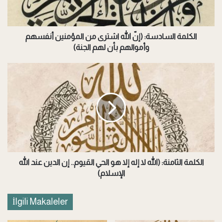
المؤمنين
أنفسهم
وأموالهم
بأن
الكلمة السادسة: (إنّ الله اشترى من المؤمنين أنفسهم
لهم
وأموالهم بأن لهم الجنة)
الجنة)
الكلمة
الثامنة:
(الله
لا
إله
إلا
هو
الحي
القيوم..
إن
الكلمة الثامنة: (الله لا إله إلا هو الحي القيوم.. إن الدين عند الله
الدين
الإسلام)
عند
الله
İlgili Makaleler
الإسلام)