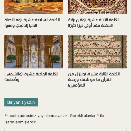
ا
:
ل
(
د
م
الكلمة الثانية عشرة: (ومَن يؤتَ
الكلمة السابعة عشرة: (وما الحياة
ن
ح
الحكمةَ فقد أوتي خيرًا كثيرًا)
الدنيا إلا لَعِبٌ ولهو)
ي
م
ا
د
إ
ر
ل
س
ا
و
لَ
ل
عِ
ا
بٌ
ل
الكلمة الثالثة عشرة: (وننزل من
الكلمة الحادية عشرة: (والشمس
و
ل
القرآن ما هو شفاء ورحمة
وضُحاها)
ل
ه
للمؤمنين)
ه
)
و
)
Bir yanıt yazın
E-posta adresiniz yayınlanmayacak.
Gerekli alanlar
*
ile
işaretlenmişlerdir