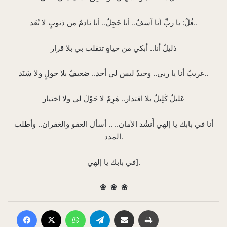
قُلْ: يا ربِّ أنا آسفٌ.. أنا خَجِلٌ.. أنا نادمٌ من ذنوبٍ لا تُعَد..
ذليلٌ أنا.. أبكي من حياةٍ تتقلب بي بلا قرار
غريبٌ أنا يا ربي.. وحيدٌ ليس لي أحد.. ضعيفٌ بلا حولٍ ولا سَنَد..
عَليلٌ كَلِيلٌ بلا اقتدار.. هَرِمٌ لا حَوْلَ لي ولا اختيار
أنا في بابك يا إلهي أَنشُد الأمان.. .. أسأل العفو والغفران.. وأطلب
المدد.
في بابك يا إلهي].
❀
❀
❀
Facebook
X
WhatsApp
Telegram
E-Posta ile paylaş
Yazdır