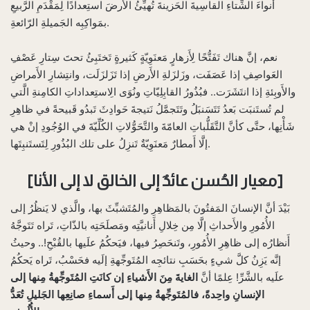
أَنواءَ الشِّتاءِ القاسِيةَ الحَزينةَ تُهيِّئُ الأَرضَ استِعدادًا لِمَقْدَمِ الرَّبيعِ
بمَواكِبِه الجَميلةِ الرّائعةِ.
نعم، إنَّ هناك تَفَتُّحًا لِأَزهارٍ مَعنَوِيّةٍ كَثيرةٍ تَختَبِئُ تحتَ سِتارِ عَصْفِ
العَواصِفِ إذا عَصَفَت، وزَلزَلةِ الأَرضِ إذا تَزَلزَلَت، وانتِشارِ الأَمراضِ
والأَوبِئةِ إذا انتَشَرَت.. فبُذُورُ القابِلِيّاتِ ونُوَى الِاستِعداداتِ الكامِنةِ الَّتي
لم تُستَنبَت بَعدُ تَتَسَنبَلُ وتَتَجمَّلُ نَتيجةَ حَوادِثَ تَبدُو قَبيحةً في ظاهِرِ
شَأْنِها، حتَّى كأنَّ التَّقَلُّباتِ العامّةَ والتَّحَوُّلاتِ الكُلِّيّةَ في الوُجُودِ إنْ هي
إلَّا أَمطارٌ مَعنَوِيّةٌ تَنزِلُ على تلك البُذُورِ لِتَستَنبِتَها.
[معيار الحُسن عائدٌ إلى الخالق لا إلى الأنا]
بَيْدَ أنَّ الإنسانَ المَفتُونَ بالمَظاهِرِ والمُتَشبِّثَ بها، والَّذي لا يَنظُرُ إلى
الأُمُورِ والأَحداثِ إلَّا مِن خِلالِ أَنانيَّتِه ومَصلَحَتِه بالذّاتِ، تَراه تَتَوجَّهُ
أَنظارُه إلى ظاهِرِ الأُمُورِ، وتَنحَصِرُ فيها، فيَحكُمُ علَيها بالقُبْحِ!.. وحيثُ
إنَّه يَزِنُ كلَّ شيءٍ بحَسَبِ نتائجِه المُتَوجِّهةِ إلَيه فحَسْبُ، تَراه يَحكُمُ
علَيه بالشَّرِّ! عِلمًا أنَّ
الغايةَ مِنَ الأَشياءِ إن كانَتِ المُتَوجِّهةُ مِنها إلى
الإنسانِ واحِدةً، فالمُتَوجِّهةُ مِنها إلى أَسماءِ صانِعِها الجَليلِ تُعَدُّ