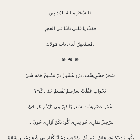
فالسَّحَرُ مَتَابةُ المُذنِبِين
فهُبَّ يا قَلبي تائبًا في الفَجرِ
مُستَغفِرًا لَدَى بابِ مَولاك.
❀
❀
❀
بِگُو: يَارَبْ! پَشِيمَانَمْ، خَجِيلَمْ، شَرْمَسَارَمْ اَزْ گُنَاه بِى شُمَارَمْ، پَرِيشَانَمْ،