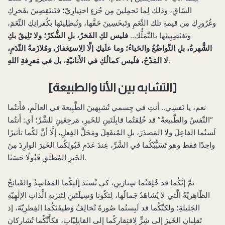
السّاقِ، وذلك لِما تَحمِلينَ مِن جُزءٍ اختِيارِيّ؛ فتَنتَقِصِينَ بفَخرِكِ
وغُرُورِكِ مِن قيمةِ تلك النِّعَمِ وتَبخَسِينَ حَقَّها، وتُبطِلِينَها بكُفرانِكِ النِّعَمَ،
وتَغتَصِبِينَها بالتَّمَلُّك..
فليس لكِ الفَخرُ، بلِ الشُّكرُ؛ ولا تَلِيقُ بكِ
الشُّهرةُ، بلِ التَّواضُعُ والحَياءُ؛ وما علَيكِ إلَّا الِاستِغفارُ، ومُلازَمةُ النَّدَمِ،
.
لا المَدْحُ، فلَيس كمالُكِ في الأَنانيّةِ، بل في مَعرِفةِ اللهِ
[التشابه بين الأنا والطبيعة]
نعم، يا نَفسِي.. أنتِ في جِسمي تُشبِهينَ الطَّبِيعةَ في العالَمِ، فأَنتُما
“النَّفسُ والطَّبيعةُ” قد خُلِقتُما قابِلَتَينِ للخَيرِ، مَرجِعَينِ للشَّرِّ؛ أي: أَنتُما
لَستُما الفاعِلَ ولا المَصدَرَ، بلِ المُنفَعِلَ ومَحَلَّ الفِعلِ، إلَّا أنَّ لكُما تأثيرًا
واحِدًا فقط وهو تَسَبُّبُكُما في الشَّرِّ، عِندَ عَدَمِ قَبُولِكُما الخَيرَ الوارِدَ مِنَ
الخَيرِ المُطلَقِ قَبُولًا حَسَنًا.
ثمَّ إنَّكُما قد خُلِقتُما سِتارَينِ، كي تُسنَدَ إلَيكُما المَفاسِدُ والقَبائحُ
الظّاهِريّةُ الَّتي لا يُشاهَدُ جَمالُها، لِتكُونا وَسِيلَتَينِ لِتَنزيهِ الَّذاتِ الإلٰهِيّةِ
الجَليلةِ؛ ولكنَّكُما قد لَبِستُما صُورةً تُخالِفُ وَظيفَتَكُما الفِطرِيّةَ، إذ
تَقلِبانِ الخَيرَ إلى شِرٍّ لِافتِقارِكُما إلى القابِلِيّاتِ، فكأَنَّكُما تُشارِكانِ