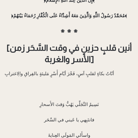
﴿إِنَّ الدِّينَ عِنْدَ اللَّهِ الْإِسْلَامُ﴾
﴿مُحَمَّدٌ رَسُولُ اللَّهِ وَالَّذِينَ مَعَهُ أَشِدَّاءُ عَلَى الْكُفَّارِ رُحَمَاءُ بَيْنَهُمْ﴾
❀
❀
❀
[أنين قلبٍ حزينٍ في وقت السَّحَر زمن
الأسر والغربة]
نَسِيمُ التَّجَلِّي يَهُبُّ وَقتَ الأَسحارِ
فانتَبِهي يا عَيني في السَّحَر
واسأَلي المَولَى العِنايةَ