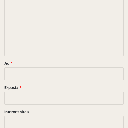
Y
o
r
u
m
*
Ad
*
E-posta
*
İnternet sitesi