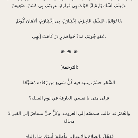
ذَلِيلَمْ، اَشْك بَارَمْ اَزْ حَيَاتْ بِى قَرَارَمْ، غَرِيبَمْ، بِى كَسَمْ، ضَعِيفَمْ،‌
نَا تُوَانَمْ، عَلِيلَمْ، عَاجِزَمْ، اِخْتِيَارَمْ، بِى اِخْتِيَارَمْ، اَلاَمَان گُويَمْ،‌
عَفو جُويَمْ، مَدَدْ خَواهَمْ زِ دَرْ كَاهَتْ اِلَهِى.‌
❀
❀
❀
:
الترجمة
[
السَّحَر حشْرٌ، ينتبه فيه كُلُّ شيءٍ من رُقاده مُسَبِّحًا
فإلى متى يا نفسي الغارقةَ في نوم الغفلة؟
والعُمْرُ قد مالت شمسُه إلى الغروب، وكلُّ حيٍّ مسافرٌ إلى القبر لا
محالة
فَعَجَّلْ بالصلاة والابتهال.. وأطلِقْ أنينَك مثل الناي