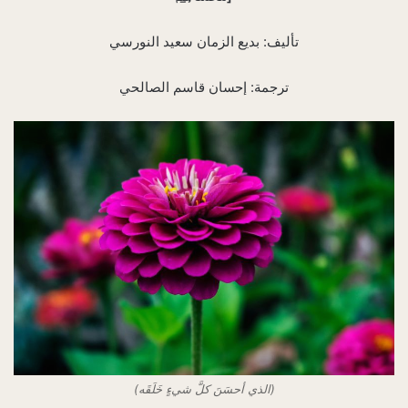
تأليف: بديع الزمان سعيد النورسي
ترجمة: إحسان قاسم الصالحي
(الذي أحسَنَ كلَّ شيءٍ خَلَقَه)