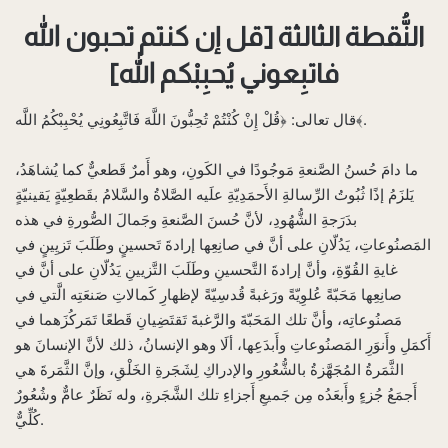
النُّقطة الثالثة‌ [قل إن كنتم تحبون الله
فاتبِعوني يُحبِبْكم الله]
قال تعالى: ﴿قُلْ إِنْ كُنْتُمْ تُحِبُّونَ اللَّهَ فَاتَّبِعُونِي يُحْبِبْكُمُ اللَّه﴾.
ما دامَ حُسنُ الصَّنعةِ مَوجُودًا في الكَونِ، وهو أَمرٌ قَطعيٌّ كما يُشاهَدُ،
يَلزَمُ إذًا ثُبُوتُ الرِّسالةِ الأَحمَدِيّةِ علَيه الصَّلاةُ والسَّلامُ بقَطعِيّةٍ يَقينيّةٍ
بدَرَجةِ الشُّهُودِ، لأنَّ حُسنَ الصَّنعةِ وجَمالَ الصُّورةِ في هذه
المَصنُوعاتِ، يَدُلّانِ على أنَّ في صانِعِها إرادةَ تَحسينٍ وطَلَبَ تَزيِينٍ في
غايةِ القُوّةِ، وأنَّ إرادةَ التَّحسينِ وطَلَبَ التَّزيينِ يَدُلّانِ على أنَّ في
صانِعِها مَحَبّةً عُلوِيّةً ورَغبةً قُدسِيّةً لإظهارِ كَمالاتِ صَنعَتِه الَّتي في
مَصنُوعاتِه، وأنَّ تلك المَحَبّةَ والرَّغبةَ تَقتَضِيانِ قَطعًا تَمَركُزَهما في
أَكمَلِ وأَنوَرِ المَصنُوعاتِ وأَبدَعِها، ألَا وهو الإنسانُ، ذلك لأنَّ الإنسانَ هو
الثَّمَرةُ المُجَهَّزةُ بالشُّعُورِ والإدراكِ لِشَجَرةِ الخَلْقِ، وإنَّ الثَّمَرةَ هي
أَجمَعُ جُزءٍ وأَبعَدُه مِن جَميعِ أَجزاءِ تلك الشَّجَرةِ، وله نَظَرٌ عامٌّ وشُعُورٌ
كُلِّيٌّ.