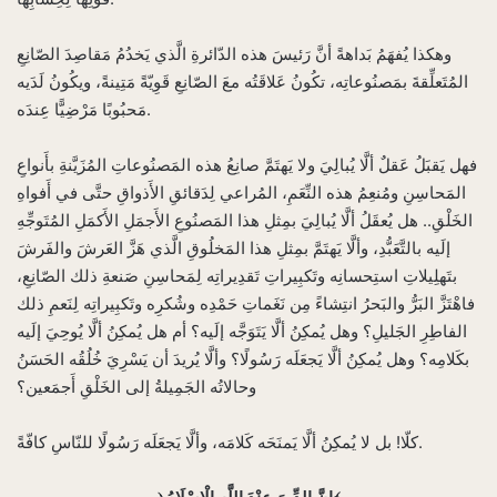
وهكذا يُفهَمُ بَداهةً أنَّ رَئيسَ هذه الدّائرةِ الَّذي يَخدُمُ مَقاصِدَ الصّانِعِ
المُتَعلِّقةَ بمَصنُوعاتِه، تكُونُ عَلاقَتُه معَ الصّانِعِ قَوِيّةً مَتِينةً، ويكُونُ لَدَيه
مَحبُوبًا مَرْضِيًّا عِندَه.
فهل يَقبَلُ عَقلٌ ألَّا يُبالِيَ ولا يَهتَمَّ صانِعُ هذه المَصنُوعاتِ المُزَيَّنةِ بأَنواعِ
المَحاسِنِ ومُنعِمُ هذه النِّعَمِ، المُراعي لِدَقائقِ الأَذواقِ حتَّى في أَفواهِ
الخَلْقِ.. هل يُعقَلُ ألَّا يُبالِيَ بمِثلِ هذا المَصنُوعِ الأَجمَلِ الأَكمَلِ المُتَوجِّهِ
إلَيه بالتَّعَبُّدِ، وألَّا يَهتَمَّ بمِثلِ هذا المَخلُوقِ الَّذي هَزَّ العَرشَ والفَرشَ
بتَهلِيلاتِ استِحسانِه وتَكبِيراتِ تَقدِيراتِه لِمَحاسِنِ صَنعةِ ذلك الصّانِعِ،
فاهْتَزَّ البَرُّ والبَحرُ انتِشاءً مِن نَغَماتِ حَمْدِه وشُكرِه وتَكبِيراتِه لِنَعمِ ذلك
الفاطِرِ الجَليلِ؟ وهل يُمكِنُ ألَّا يَتَوَجَّه إلَيه؟ أم هل يُمكِنُ ألَّا يُوحِيَ إلَيه
بكَلامِه؟ وهل يُمكِنُ ألَّا يَجعَلَه رَسُولًا؟ وألَّا يُريدَ أن يَسْرِيَ خُلُقُه الحَسَنُ
وحالاتُه الجَمِيلةُ إلى الخَلْقِ أَجمَعين؟
كلّا! بل لا يُمكِنُ ألَّا يَمنَحَه كَلامَه، وألَّا يَجعَلَه رَسُولًا للنّاسِ كافّةً.