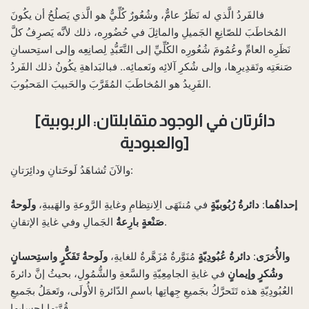
فالفَردُ الَّذي له نَظَرٌ عامٌّ، وشُعُورٌ كُلِّيٌّ هو الَّذي يَصلُحُ أن يكُونَ
المُخاطَبَ للصّانِعِ الجَميلِ والماثِلَ في حُضُورِه، ذلك لأنَّه يَصرِفُ كلَّ
نَظَرِه العامِّ وعُمُومَ شُعُورِه الكُلِّيِّ إلى التَّعَبُّدِ لِصانِعِه وإلى استِحسانِ
صَنعَتِه وتَقدِيرِها، وإلى شُكرِ آلائِه ونَعمائِه.. فبالبَداهةِ يكُونُ ذلك الفَردُ
الفَرِيدُ هو المُخاطَبَ المُقَرَّبَ والحَبيبَ المَحبُوبَ.
[دائرتان في الوجود متقابلتان: الربوبية
والعبودية]
والآنَ تُشاهَدُ لَوحَتانِ ودائِرَتانِ:
إحداهُما
:
دائرةُ رُبُوبيّةٍ
في مُنتَهَى الِانتِظامِ وغايةِ الرَّوعةِ والهَيبةِ،
ولَوحةُ
الجَمالِ وفي غايةِ الإتقانِ.
صَنْعةٍ بارِعةُ
والأُخرَى
:
دائرةُ عُبُودِيّةٍ
مُنَوَّرةٌ مُزَهَّرةٌ للغايةِ،
ولَوحةُ تَفَكُّرٍ واستِحسانٍ
وشُكرٍ وإيمانٍ
في غايةِ الجامِعِيّةِ والسَّعةِ والشُّمُولِ، بحيثُ إنَّ دائرةَ
العُبُودِيّةِ هذه تَتَحرَّكُ بجَميعِ جِهاتِها باسمِ الدّائرةِ الأُولَى، وتَعمَلُ بجَميعِ
قُوَّتِها لِحِسابِها.