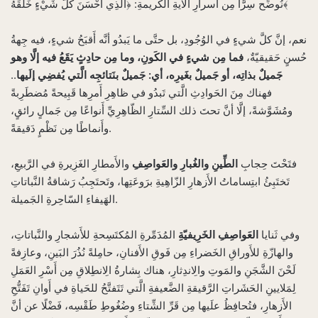
نُوضِّح سِرًّا مِن أَسرارِ الآيةِ الكَريمةِ: ﴿الَّذِي أَحْسَنَ كُلَّ شَيْءٍ خَلَقَهُ﴾
نعم، إنَّ كلَّ شيءٍ في الوُجُودِ، بل حتَّى ما يَبدُو أنَّه أَقبَحُ شيءٍ، فيه جِهةُ
حُسنٍ حَقيقيّةٌ،
فما مِن شيءٍ في الكَونِ، وما مِن حادِثٍ يَقَعُ فيه إلَّا وهو
جَميلٌ بذاتِه، أو جَميلٌ بغَيرِه، أي: جَميلٌ بنَتائجِه الَّتي يُفضِي إلَيها
..
فهناك مِنَ الحَوادِثِ الَّتي تَبدُو في ظاهِرِ أَمرِها قَبِيحةً مُضطَرِبةً
ومُشَوَّشةً، إلَّا أنَّ تحتَ ذلك السِّتارِ الظّاهِرِيِّ أَنواعًا مِن جَمالٍ رائقٍ،
وأَنماطًا مِن نَظْمٍ دَقيقةً.
فتَحْتَ حِجابِ
الطِّينِ والغُبارِ والعَواصِفِ
والأَمطارِ الغَزِيرةِ في الرَّبيعِ،
تَختَبِئُ ابتِساماتُ الأَزهارِ الزّاهِيةِ برَوعَتِها، وتَحتَجِبُ رَشاقةُ النَّباتاتِ
الهَيفاءِ السّاحِرةِ الجَميلة.
وفي ثَنايا
العَواصِفِ الخَرِيفيّةِ
المُدَمِّرةِ المُكتَسِحةِ للأَشجارِ والنَّباتاتِ،
والهازّةِ للأَوراقِ الخَضراءِ مِن فَوقِ الأَفنانِ، حامِلةً نُذُرَ البَينِ، وعازِفةً
لَحْنَ الشَّجَنِ والمَوتِ والِاندِثارِ، هناك بِشارةُ الِانطِلاقِ مِن أَسْرِ العَمَلِ
لِمَلايينِ الحَشَراتِ الرَّقيقةِ الضَّعيفةِ الَّتي تَتَفتَّحُ للحَياةِ في أَوانِ تَفَتُّحِ
الأَزهارِ، فتُحافِظُ علَيها مِن قَرِّ الشِّتاءِ وضُغُوطِ طَقْسِه، فَضْلًا عن أنَّ