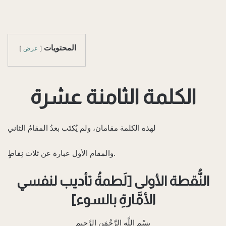
المحتويات
عرض
والمقام الأول عبارة عن ثلاث نِقاطٍ.‌
النُّقطة الأولى‌ [لَطمةُ تأديب لنفسي
الأمَّارةِ بالسوء]
بِسْمِ اللَّهِ الرَّحْمَنِ الرَّحِيمِ