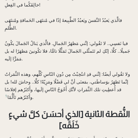
خالِقَكُما في الفِعلِ!
فالَّذي يَعبُدُ النَّفسَ ويَعبُدُ الطَّبِيعةَ إذًا في مُنتَهَى الحَماقةِ ومُنتَهَى
الظُّلمِ.
فيا نَفسِي.. لا تَقُولي: إنَّني مَظهَرُ الجَمالِ. فالَّذي يَنالُ الجَمالَ يكُونُ
جَميلًا.. كلَّا، إنّكِ لم تَتَمثَّلي الجَمالَ تَمَثُّلًا تامًّا، فلا تكُونينَ مَظهَرًا له بل
مَمَرًّا إلَيه.
ولا تَقُولي أيضًا: إنَّني قدِ انتُخِبْتُ مِن دُونِ النّاسِ كُلِّهم، وهذه الثَّمَراتُ
إنَّما تَظهَرُ بوَساطَتي، بمَعنَى أنَّ لي فَضْلًا ومَزِيّةً! كلَّا.. وحاشَ لله! بل
قد أُعطِيتِ تلك الثَّمَراتِ لأنَّكِ أَحْوَجُ النّاسِ إلَيها، وأَكثَرُهم إفلاسًا
1
.
وأَكثَرُهم تَأَلُّمًا
النُّقطة الثانية‌ [الذي أحسَنَ كلَّ شيءٍ
خَلَقَه]