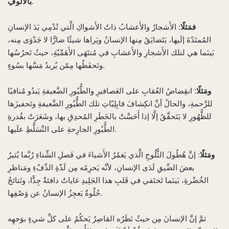
.
بالأُلُوفِ
فمَثلًا
: الأَشجارُ والأَعشابُ ذاتُ الأَشواكِ الَّتي تُدْمِي يَدَ الإنسانِ
المُمتَدّةَ إلَيها، يَتَضايَقُ مِنها الإنسانُ ويَراها شيئًا ضارًّا لا جَدْوَى مِنه،
بَينَما هي لتلك الأَشجارِ والأَعشابِ في مُنتَهَى الأَهَمِّيّةِ، حيثُ تَحرُسُها
وتَحفَظُها مِمّن يُريدُ مَسَّها بسُوءٍ.
ومَثلًا
: انقِضاضُ العُقابِ على العَصافيرِ والطُّيُورِ الضَّعيفةِ يَبدُو مُنافيًا
للرَّحمةِ، والحالُ أنَّ انكِشافَ قابِلِيّاتِ تلك الطُّيُورِ الضَّعيفةِ وتَحفيزَها
للظُّهُورِ لا يَتَحقَّقُ إلَّا إذا أَحَسَّتْ بالخَطَرِ المُحدِقِ بها، وشَعَرَتْ بقُدرةِ
الطُّيُورِ الجارِحةِ على التَّسَلُّطِ علَيها.
ومَثلًا
: إنَّ هُطُولَ الثُّلُوجِ الَّذي يَغمُرُ الأَشياءَ في فَصلِ الشِّتاءِ رُبَّما يُثيرُ
بعضَ الضِّيقِ لَدَى الإنسانِ، لأنَّه يَحرِمُه مِن لَذّةِ الدِّفْءِ ومَناظرِ
الخُضْرةِ، بَينَما تَختَفي في قَلبِ هذا الجَلِيدِ غاياتٌ دافئةٌ جِدًّا، ونَتائجُ
حُلْوةٌ يَعجِزُ الإنسانُ عن وَصْفِها.
ثمَّ إنَّ الإنسانَ مِن حيثُ نَظَرُه القاصِرُ يَحكُمُ على كلِّ شيءٍ بوَجهِه