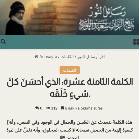
Arama yap ...
اقرأ رسائل النور
/
الكلمات
/
Anasayfa
الكلمات
الكلمة الثامنة عشرة: الذي أحسَنَ كلَّ
شيءٍ خَلَقَه.
0
312
6 dakika okuma süresi
[هذه الكلمة تتحدث عن الحُسن والجمال في الوجود وفي النفس، وأنه
كسوة إلهية من الجميل سبحانه
لا كسب المخلوق، وأنه دليلٌ على نبوة
محمد ﷺ]