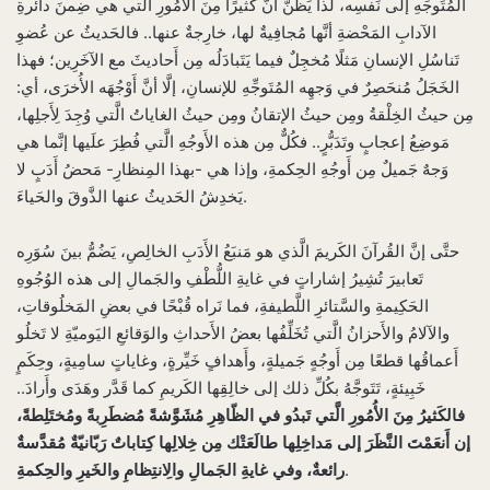
المُتَوجِّهِ إلى نَفسِه، لذا يَظُنُّ أنَّ كَثيرًا مِنَ الأُمُورِ الَّتي هي ضِمنَ دائرةِ
الآدابِ المَحْضةِ أنَّها مُجافِيةٌ لها، خارِجةٌ عنها.. فالحَديثُ عن عُضوِ
تَناسُلِ الإنسانِ مَثلًا مُخجِلٌ فيما يَتَبادَلُه مِن أَحاديثَ مع الآخَرِين؛ فهذا
الخَجَلُ مُنحَصِرٌ في وَجهِه المُتَوجِّهِ للإنسانِ، إلَّا أنَّ أَوْجُهَه الأُخرَى، أي:
مِن حيثُ الخِلْقةُ ومِن حيثُ الإتقانُ ومِن حيثُ الغاياتُ الَّتي وُجِدَ لِأَجلِها،
مَوضِعُ إعجابٍ وتَدَبُّرٍ.. فكُلٌّ مِن هذه الأَوجُهِ الَّتي فُطِرَ علَيها إنَّما هي
وَجهٌ جَميلٌ مِن أَوجُهِ الحِكمةِ، وإذا هي -بهذا المِنظارِ- مَحضُ أَدَبٍ لا
يَخدِشُ الحَديثُ عنها الذَّوقَ والحَياءَ.
حتَّى إنَّ القُرآنَ الكَريمَ الَّذي هو مَنبَعُ الأَدَبِ الخالِصِ، يَضُمُّ بينَ سُوَرِه
تَعابيرَ تُشِيرُ إشاراتٍ في غايةِ اللُّطْفِ والجَمالِ إلى هذه الوُجُوهِ
الحَكِيمةِ والسَّتائرِ اللَّطيفةِ، فما نَراه قُبْحًا في بعضِ المَخلُوقاتِ،
والآلامُ والأَحزانُ الَّتي تُخَلِّفُها بعضُ الأَحداثِ والوَقائعِ اليَوميّةِ لا تَخلُو
أَعماقُها قطعًا مِن أَوجُهٍ جَميلةٍ، وأَهدافٍ خَيِّرةٍ، وغاياتٍ سامِيةٍ، وحِكَمٍ
خَبِيئةٍ، تَتَوجَّهُ بكُلِّ ذلك إلى خالِقِها الكَريمِ كما قَدَّر وهَدَى وأَرادَ..
فالكَثيرُ مِنَ الأُمُورِ الَّتي تَبدُو في الظّاهِرِ مُشَوَّشةً مُضطَرِبةً ومُختَلِطةً،
إن أَنعَمْتَ النَّظَرَ إلى مَداخِلِها طالَعَتْك مِن خِلالِها كِتاباتٌ رَبّانيّةٌ مُقدَّسةٌ
.
رائعةٌ، وفي غايةِ الجَمالِ والِانتِظامِ والخَيرِ والحِكمةِ