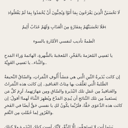
﴿لَا تَحْسَبَنَّ الَّذِينَ يَفْرَحُونَ بِمَا أَتَوْا وَيُحِبُّونَ أَنْ يُحْمَدُوا بِمَا لَمْ يَفْعَلُوا
فَلَا تَحْسَبَنَّهُمْ بِمَفَازَةٍ مِنَ الْعَذَابِ وَلَهُمْ عَذَابٌ أَلِيمٌ﴾
لَطمةُ تأديب لنفسي الأمَّارةِ بالسوء!‌
يا نَفسِي المُغرَمةَ بالفَخْرِ، المُعجَبةَ بالشُّهرةِ، الهائمةَ وَراءَ المَدحِ
والثَّناء.. يا نَفسِي الغَوِيَّةَ..
إن كانَت بُذَيرةُ التِّينِ الَّتي هي مَنشَأُ أُلُوفِ الثَّمَراتِ، والسّاقُ النَّحيفةُ
الصُّلبةُ الَّتي تَعَلَّقَت بها مِئاتُ العَناقيدِ.. إن كانَت هذه الثَّمَراتُ
والعَناقيدُ مِن عَمَلِ تلك البُذَيرةِ والسّاقِ ومِن مَهارَتِهما، لَزِمَ كلَّ مَن
يَستَفيدُ مِن تلك النَّتائجِ أن يُبدِيَ المَدْحَ ويُظهِرَ الثَّناءَ لَهما! أقولُ: إن
كانَت هذه الدَّعوَى حَقًّا، فلَرُبَّما يكُونُ لكِ يا نفسي حَقٌّ أيضًا في الفَخرِ
والغُرُورِ لِما حُمِّلتِ مِن النِّعَمِ.
بَينَما أنتِ لا تَستَحِقِّين إلَّا الذَّمَّ، لأنَّكِ لَستِ كتلك البُذَيرةِ ولا كتلك