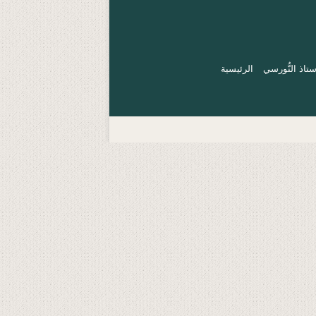
تاذ النُّورسي
الرئيسية