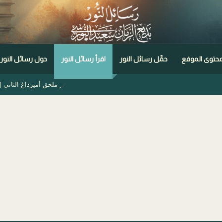
حتوى الموقع
حمِّل رسائل النور
اقرأ رسائل النور
حول رسائل النور
مختصر ملحق أميرداغ الثاني [2/3]