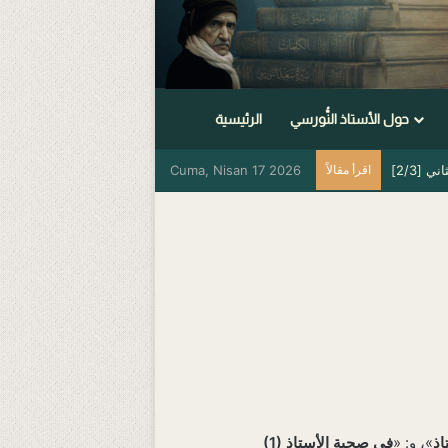
حول الأستاذ النُّورسي
الرئيسية
 [2/3]
اقرأ مقالاً
Cuma, Nisan 17 2026
اذ
»، و: «
في صحبة الأستاذ
(1)