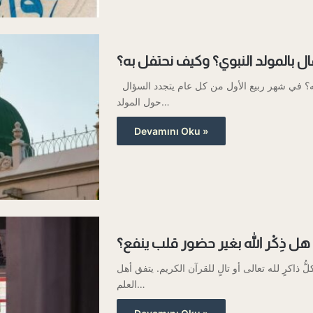
ال بالمولد النبوي؟ وكيف نحتفل به؟
هل يجوز الاحتفال بالمولد النبوي؟ وكيف نحتفل به؟ في شهر ربيع الأول من كل عام يتجدد السؤال
حول المولد…
Devamını Oku »
هل ذِكْر الله بغير حضور قلب ينفع؟
ُ ذاكرٍ لله تعالى أو تالٍ للقرآن الكريم. يتفق أهل
العلم…