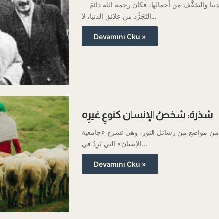
عُرِف الأستاذ النورسي بالتقلُّل من متاع الدنيا والتخفُّف من أحمالها، فكان رحمه الله دائمَ
التَجَرُّد من علائق الدنيا، لا…
Devamını Oku »
شذرة: شخصُ الإنسان كنوعِ غيرِه
 من مواضع من رسائل النور، وهي تشرح «جامعية
الإنسان» التي تَرِدُ في…
Devamını Oku »