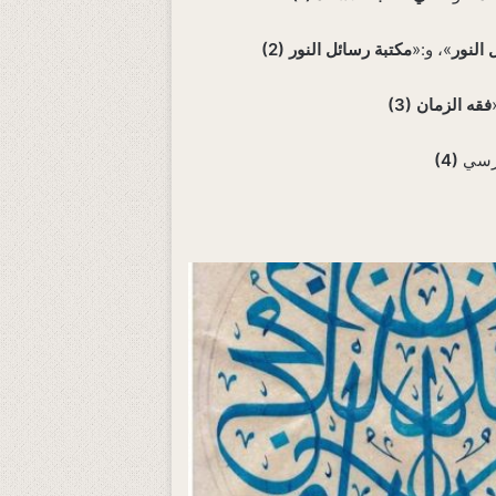
 النور
»، و:«
مكتبة رسائل النور
(2)
فقه الزمان
(3)
(4)