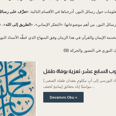
لومات حول رسائل النور، أدرجناها في الأقسام التالية: «
تعرَّف على رسائل
ائل النور، من أهم موضوعاتها: «التفكر الإيماني»، «
الطريق إلى الله
»، «
(5)
وب السابع عشر: تعزية بوفاة طفل
[هذا المكتوب عبارة عن رسالةِ عزاءٍ كتبها الأستاذ النورسي إلى أبٍ مكلومٍ بفقدان طفله الصغير،
مواسيًا إياه بحقائق إيمانيةٍ تُخفف…
Devamını Oku »