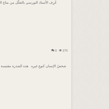
0
275
شخصُ الإنسان كنوعِ غيرِه هذه الشذرة مقتبسة