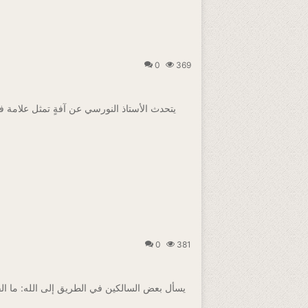
0
369
يتحدث الأستاذ النورسي عن آفةٍ تمثل علامة فا
0
381