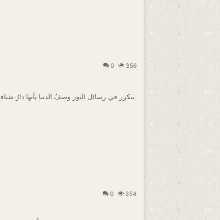
0
356
0
354