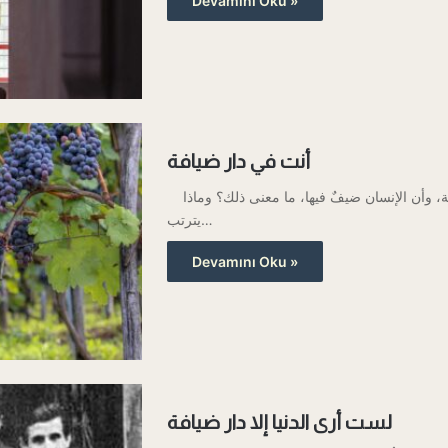
Devamını Oku »
أنت في دار ضيافة
يتكرر في رسائل النور وصفُ الدنيا بأنها دارُ ضيافة، وأن الإنسان ضيفٌ فيها، ما معنى ذلك؟ وماذا
يترتب…
Devamını Oku »
لست أرى الدنيا إلا دار ضيافة