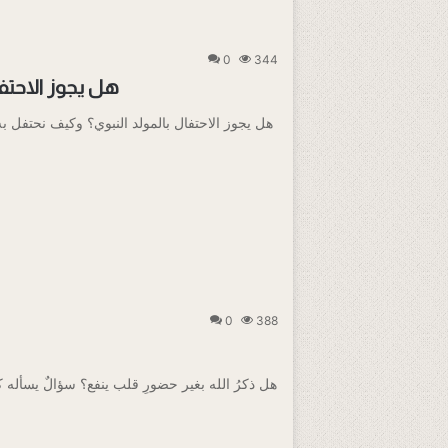
0
344
هل يجوز الاحتف
0
388
هل ذكرُ الله بغير حضورِ قلب ينفع؟ سؤالٌ يسأله كلّ