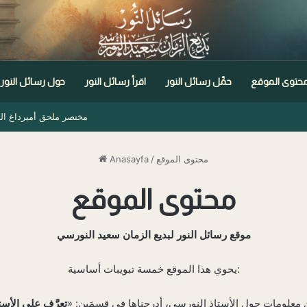
حتوى الموقع
حمِّل رسائل النور
اقرأ رسائل النور
حول رسائل النور
مختصر ملحق أميرداغ الثاني
محتوى الموقع
/
Anasayfa
محتوى الموقع
موقع رسائل النور لبديع الزمان سعيد النورسي
يحوي هذا الموقع خمسة تبويبات أساسية:
ن معلومات حول الأستاذ النورسي، أدرجناها في قسمَين: «
تعرَّف على الأست