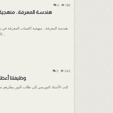
0
186
هندسة المعرفة.. منهجية
هندسة المعرفة.. منهجية اكتساب المعرفة في ز
البشرية من مشكلة «نُدرة المعلومات» إلى مشكلة…
0
345
وظيفتنا أعظم
كتَب الأستاذ النورسي إلى طلاب النور يبصِّرهم 