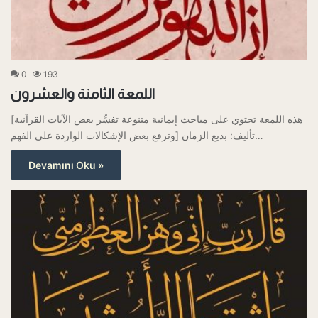
0
193
اللمعة الثامنة والعشرون
[هذه اللمعة تحتوي على مباحث إيمانية متنوعة تفسِّر بعض الآيات القرآنية
وترفع بعض الإشكالات الواردة على الفهم] تأليف: بديع الزمان…
Devamını Oku »