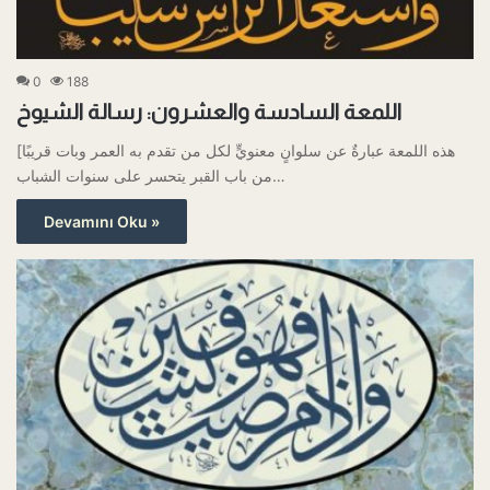
0
188
اللمعة السادسة والعشرون: رسالة الشيوخ
[هذه اللمعة عبارةٌ عن سلوانٍ معنويٍّ لكل من تقدم به العمر وبات قريبًا
من باب القبر يتحسر على سنوات الشباب…
Devamını Oku »