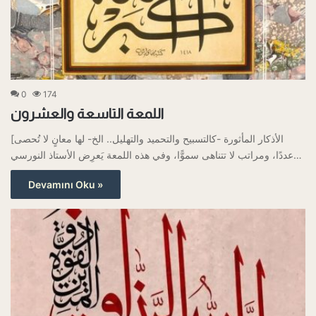
0
174
اللمعة التاسعة والعشرون
[الأذكار المأثورة -كالتسبيح والتحميد والتهليل.. الخ- لها معانٍ لا تُحصى
عددًا، ومراتب لا تتناهى سموًّا، وفي هذه اللمعة يَعرِض الأستاذ النورسي…
Devamını Oku »