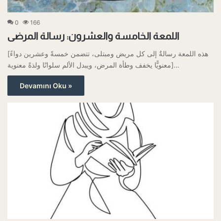
0
166
اللمعة الخامسة والعشرون: رسالة المرضى
[هذه اللمعة رسالةٌ إلى كل مريض ومبتلى، تتضمن خمسةً وعشرين دواءً
معنويًّا يخفف وطأة المرض، ويبدل الألم سلوانًا ولذةً معنوية]…
Devamını Oku »