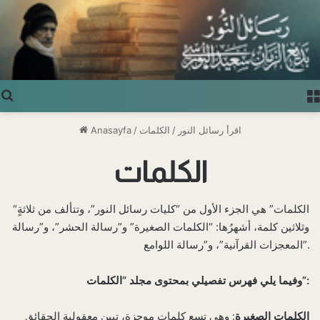
Arama yap ...
اقرأ رسائل النور
/
الكلمات
/
Anasayfa
الكلمات
“الكلمات” هي الجزء الأول من “كليات رسائل النور”، وتتألف من ثلاثةٍ
وثلاثين كلمة، أشهرُها: “الكلمات الصغيرة” و”رسالة الحشر”، و”رسالة
المعجزات القرآنية”، و”رسالة اللوامع”.
وفيما يلي فهرس تفصيلي بمحتوى مجلد “الكلمات”:
الكلمات الصغيرة
: وهي تسع كلمات موجزة، تبين معقولية الحقائق