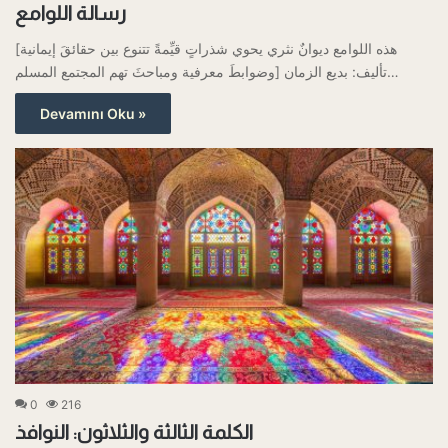
رسالة اللوامع
[هذه اللوامع ديوانٌ نثري يحوي شذراتٍ قيِّمةً تتنوع بين حقائقَ إيمانية
وضوابطَ معرفية ومباحثَ تهم المجتمع المسلم] تأليف: بديع الزمان…
Devamını Oku »
0
216
الكلمة الثالثة والثلاثون: النوافذ