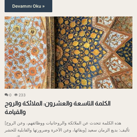
Devamını Oku »
0
233
الكلمة التاسعة والعشرون: الملائكة والروح
والقيامة
[هذه الكلمة تتحدث عن الملائكة والروحانيات ووظائفهم، وعن الروح
وبقائها، وعن الآخرة وضرورتها والقابلية للحشر] تأليف: بديع الزمان سعيد
النورسي…