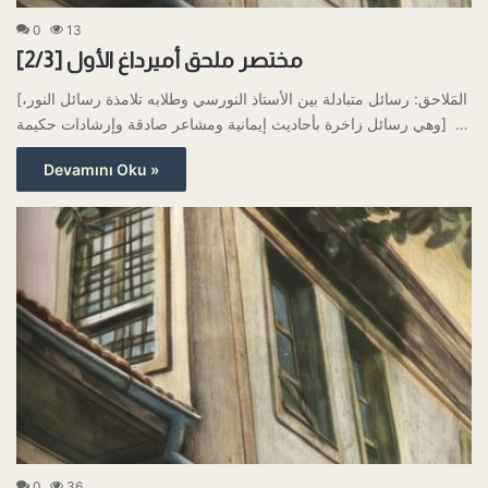
0
13
مختصر ملحق أميرداغ الأول [2/3]
[المَلاحق: رسائل متبادلة بين الأستاذ النورسي وطلابه تلامذة رسائل النور،
وهي رسائل زاخرة بأحاديث إيمانية ومشاعر صادقة وإرشادات حكيمة] …
Devamını Oku »
0
36