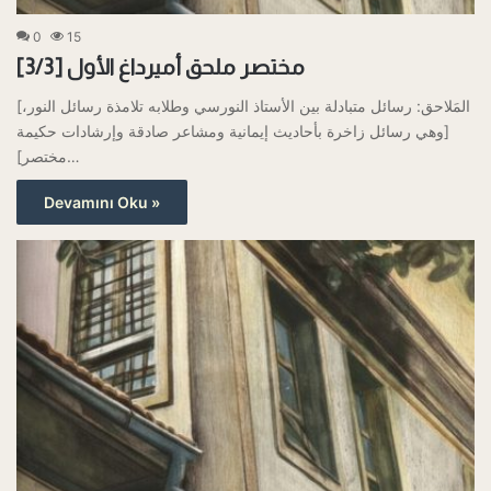
0
15
مختصر ملحق أميرداغ الأول [3/3]
[المَلاحق: رسائل متبادلة بين الأستاذ النورسي وطلابه تلامذة رسائل النور،
وهي رسائل زاخرة بأحاديث إيمانية ومشاعر صادقة وإرشادات حكيمة]
[مختصر…
Devamını Oku »