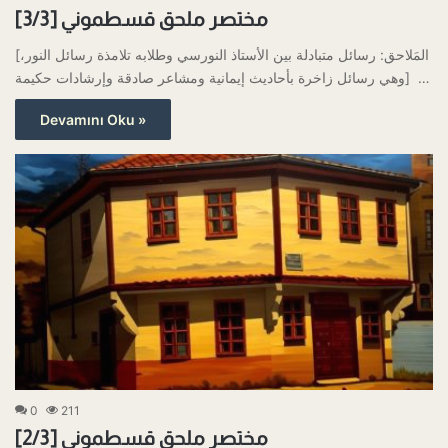
مختصر ملحق قسطموني [3/3]
[المَلاحق: رسائل متبادلة بين الأستاذ النورسي وطلابه تلامذة رسائل النور،
وهي رسائل زاخرة بأحاديث إيمانية ومشاعر صادقة وإرشادات حكيمة] …
Devamını Oku »
0
211
مختصر ملحق قسطموني [2/3]