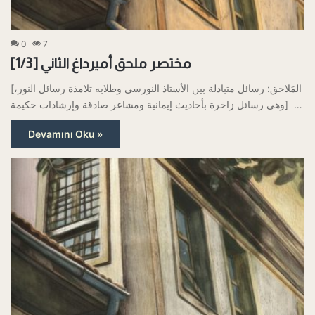
0
7
مختصر ملحق أميرداغ الثاني [1/3]
[المَلاحق: رسائل متبادلة بين الأستاذ النورسي وطلابه تلامذة رسائل النور،
وهي رسائل زاخرة بأحاديث إيمانية ومشاعر صادقة وإرشادات حكيمة] …
Devamını Oku »