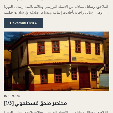
[المَلاحق: رسائل متبادلة بين الأستاذ النورسي وطلابه تلامذة رسائل النور،
وهي رسائل زاخرة بأحاديث إيمانية ومشاعر صادقة وإرشادات حكيمة] …
Devamını Oku »
0
162
مختصر ملحق قسطموني [1/3]
[المَلاحق: رسائل متبادلة بين الأستاذ النورسي وطلابه تلامذة رسائل النور،