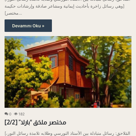
وهي رسائل زاخرة بأحاديث إيمانية ومشاعر صادقة وإرشادات حكيمة]
[مختصر…
Devamını Oku »
0
182
مختصر ملحَق “بارلا” [2/2]
[المَلاحق: رسائل متبادلة بين الأستاذ النورسي وطلابه تلامذة رسائل النور،