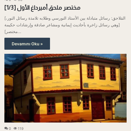
مختصر ملحق أميرداغ الأول [1/3]
[المَلاحق: رسائل متبادلة بين الأستاذ النورسي وطلابه تلامذة رسائل النور،
وهي رسائل زاخرة بأحاديث إيمانية ومشاعر صادقة وإرشادات حكيمة]
[مختصر…
Devamını Oku »
0
119