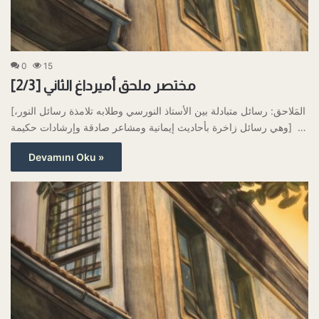
0
15
مختصر ملحق أميرداغ الثاني [2/3]
[المَلاحق: رسائل متبادلة بين الأستاذ النورسي وطلابه تلامذة رسائل النور،
وهي رسائل زاخرة بأحاديث إيمانية ومشاعر صادقة وإرشادات حكيمة] …
Devamını Oku »