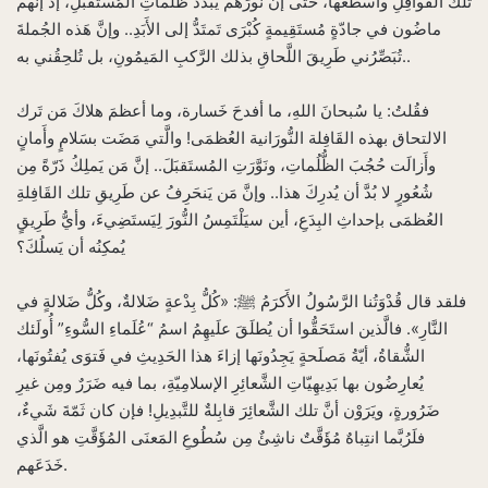
تلك القَوافِلِ وأَسطَعُها، حتَّى إنَّ نُورَهُم يُبَدِّدُ ظُلُماتِ المُستَقبَلِ، إذ إنَّهم
ماضُون في جادّةٍ مُستَقِيمةٍ كُبْرَى تَمتَدُّ إلى الأَبَدِ.. وإنَّ هَذه الجُملةَ
تُبَصِّرُني طَرِيقَ اللَّحاقِ بذلك الرَّكبِ المَيمُونِ، بل تُلحِقُني به..
فقُلتُ: يا سُبحانَ اللهِ، ما أفدحَ خَسارة، وما أعظمَ هلاكَ مَن تَرك
الالتحاق بهذه القَافِلة النُّورَانية العُظمَى! والَّتي مَضَت بسَلامٍ وأَمانٍ
وأَزالَت حُجُبَ الظُّلُماتِ، ونَوَّرَتِ المُستَقبَلَ.. إنَّ مَن يَملِكُ ذَرّةً مِن
شُعُورٍ لا بُدَّ أن يُدرِكَ هذا.. وإنَّ مَن يَنحَرِفُ عن طَرِيقِ تلك القَافِلةِ
العُظمَى بإحداثِ البِدَعِ، أين سيَلْتَمِسُ النُّورَ لِيَستَضِيءَ، وأيُّ طَرِيقٍ
يُمكِنُه أن يَسلُكَ؟
فلقد قال قُدْوَتُنا الرَّسُولُ الأَكرَمُ ﷺ: «كُلُّ بِدْعةٍ ضَلالةٌ، وكُلُّ ضَلالةٍ في
النَّارِ». فالَّذين استَحَقُّوا أن يُطلَقَ علَيهِمُ اسمُ “عُلَماءِ السُّوءِ” أُولَئك
الشُّقاةُ، أيّةُ مَصلَحةٍ يَجِدُونَها إزاءَ هذا الحَدِيثِ في فَتوَى يُفتُونَها،
يُعارِضُون بها بَدِيهِيّاتِ الشَّعائِرِ الإسلامِيّةِ، بما فيه ضَرَرٌ ومِن غيرِ
ضَرُورةٍ، ويَرَوْن أنَّ تلك الشَّعائِرَ قابِلةٌ للتَّبدِيلِ! فإن كان ثَمّةَ شَيءٌ،
فلَرُبَّما انتِباهٌ مُؤَقَّتٌ ناشِئٌ مِن سُطُوعِ المَعنَى المُؤَقَّتِ هو الَّذي
خَدَعَهم.