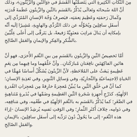
مِنَ النِّكاتِ الكَثِيرةِ الَّتي يَتَضمَّنُها القَسَمُ في ﴿وَالتِّينِ وَالزَّيْتُونِ﴾، وذلك
أنَّ اللهَ سُبحانَه وتَعالَى يُذَكِّرُ بالقَسَمِ بالتِّينِ والزَّيتُونِ عَظَمةَ قُدرَتِه
وكَمالَ رَحمَتِه وعَظِيمَ نِعمَتِه، فيَصرِفُ وَجْهَ الإنسانِ المُتَرَدِّي إلى
أَسفَلِ سافِلِينَ ويُحَوِّلُه عن ذلك التَّرَدِّي والهاوِيةِ، مُشِيرًا إلَيه أنَّه
بإمكانِه أن يَنالَ مَراتِبَ مَعنَوِيَّةً رَفيعةً، بل يَتَرقَّى إلى أَعلَى عِلِّيِّينَ
بالشُّكرِ والفِكرِ والإيمانِ والعَمَلِ الصَّالِحِ.
أمَّا تَخصِيصُ التِّينِ والزَّيتُونِ بالقَسَمِ مِن بينِ النِّعَمِ الأُخرَى، فهو أنَّ
هاتَينِ الفاكِهَتَينِ نافِعَتانِ مُبارَكَتانِ.. وأنَّ خَلْقَهما وما فِيهِما مِن نِعَمٍ
عَظِيمةٍ يَبعَثُ على المُلاحَظةِ، لأنَّ الزَّيتُونَ يُشَكِّلُ أَساسًا مُهِمًّا في
الحَياةِ الِاجتِماعيّةِ والتِّجارِيّةِ، وفي وَسائِلِ التَّنوِيرِ، وفي تَغذِيةِ الإنسانِ؛
كما أنَّ في خَلْقِ التِّينِ ما يُبيِّنُ مُعجِزةً خارِقةً مِن مُعجِزاتِ القُدرةِ
الإلٰهِيّةِ، كدَرْجِ أَجهِزةِ شَجَرةِ التِّينِ العَظِيمةِ وضَمِّها في بُذَيرةٍ مُتَناهِيةٍ
في الصِّغَرِ؛ كما يُذَكِّرُ بالقَسَمِ به بالنِّعَمِ الإلٰهِيّةِ في طَعْمِه، وفي مَنافِعِه،
وفي دَوامِه، خِلافَ أَكثَرِ الثِّمارِ؛ وفي الوَقتِ نَفسِه يُرشِدُ الإنسانَ -إزاءَ
هذه النِّعَمِ- إلى ما يَحُولُ دُونَ تَرَدِّيه إلى أَسفَلِ سافِلِينَ، بالإيمانِ
والعَمَلِ الصّالِحِ.