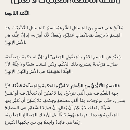
[النكتة التاسعة: التعبديات لا تُعلَّل]
النُّكتة التَّاسِعة:
يُطلَقُ على قِسمٍ مِنَ المَسائلِ الشَّرعِيّةِ اسمُ “المَسائِلِ التَّعَبُّدِيّةِ”، هذا
القِسمُ لا يَرتَبِطُ بمُحاكَماتٍ عَقلِيّةٍ، ويُفعَلُ لأنَّه أُمِرَ به، إذ إنَّ عِلَّتَه هي
الأَمرُ الإلٰهِيُّ.
ويُعبَّرُ عنِ القِسمِ الآخَرِ بـ”مَعقُولِ المَعنَى” أي: إنَّ له حِكمةً ومَصلَحةً،
صارَت مُرَجِّحةً لِتَشرِيعِ ذلك الحُكْمِ. ولكن لَيسَت سَبَبًا ولا عِلّةً، لأنَّ
العِلّةَ الحَقِيقيّةَ هي الأَمرُ والنَّهيُ الإلٰهِيُّ.
فالقِسمُ التَّعَبُّدِيُّ مِنَ الشَّعائِرِ لا تُغيِّرُه الحِكمةُ والمَصلَحةُ قَطْعًا
، لأنَّ
جِهةَ التَّعَبُّدِ فيه هي الَّتي تَتَرجَّحُ، لِذا لا يُمكِنُ أن يُتَدخَّلَ فيه أو يُمَسَّ
بشَيءٍ، حتَّى لو وُجِدَت مِئةُ أَلفِ مَصلَحةٍ وحِكمةٍ، فلا يُمكِنُ أن تُغَيِّرَ مِنها
شيئًا؛ وكذلك لا يُمكِنُ أنْ يُقالَ: إنَّ فَوائِدَ الشَّعائِرِ هي المَصالِحُ
المَعلُومةُ وَحدَها.. فهذا مَفهُومٌ خَطَأٌ، بل إنَّ تلك المَصالِحَ المَعلُومةَ،
رُبَّما هي فائِدةٌ واحِدةٌ مِن بينِ حِكَمِها الكَثِيرةِ.