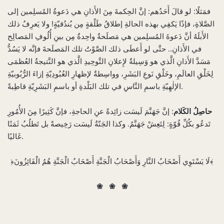
فمَثلًا: لو قالَ أَحَدُهم: إنَّ الحِكمةَ مِنَ الأَذانِ هي دَعوةُ المُسلِمين إلى
الصَّلاةِ، فإذًا يَكفِي بهذه الحالةِ إطلاقُ طَلْقةٍ مِن بُندُقيّةٍ! ولا يَعرِفُ ذلك
الأَبلَهُ أنَّ دَعوةَ المُسلِمين هي مَصلَحةٌ واحِدةٌ مِن بينِ أُلُوفِ المَصالِح
في الأَذانِ.. حتَّى لو أَعطَى ذلك الصَّوْتُ تلك المَصلَحةَ فإنَّه لا يَسُدُّ
مَسَدَّ الأَذانِ الَّذي هو وَسِيلةٌ لإِعلانِ التَّوحِيدِ الَّذي هو النَّتيجةُ العُظمَى
لِخَلْقِ العالَمِ، وخَلْقِ نَوعِ البَشَرِ، وواسِطةٌ لإظهارِ العُبُودِيّةِ إزاءَ الرُّبُوبيّةِ
الإلٰهِيّةِ باسمِ النَّاسِ في تلك البَلْدةِ أو باسمِ البَشَرِيّةِ قاطِبةً.
حاصِلُ الكَلام
: إنَّ جَهَنَّمَ لَيسَت زائِدةً عنِ الحاجةِ، فإنَّ كَثِيرًا مِنَ الأُمُورِ
تَدعُو بكُلِّ قُوّةٍ: لِتَعِشْ جَهَنَّمُ. وكذا الجَنّةُ لَيسَت رَخِيصةً بل تَطلُبُ ثَمَنًا
غَاليًا.
﴿لَا يَسْتَوِي أَصْحَابُ النَّارِ وَأَصْحَابُ الْجَنَّةِ أَصْحَابُ الْجَنَّةِ هُمُ الْفَائِزُونَ﴾
❀ ❀ ❀