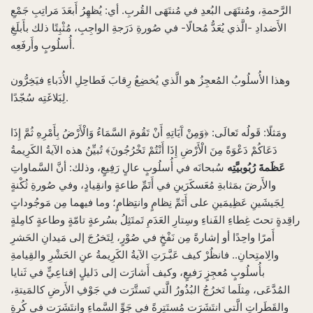
الرَّحمةِ، ومُنتَهَى البُعدِ في مُنتَهَى القُربِ. أي: يُظهِرُ أَبعَدَ مَراتِبِ جَمْعِ
الأَضدادِ -الَّذي يُعَدُّ مُحالًا- في صُورةِ دَرَجةِ الواجِبِ، مُثْبِتًا ذلك بأَبلَغِ
أُسلُوبٍ وأَرفَعِه.
وهذا الأُسلُوبُ المُعجِزُ هو الَّذي يُخضِعُ رِقابَ فَطاحِلِ الأُدَباءِ فيَخِرُّون
لِبَلاغَتِه سُجّدًا.
ومَثلًا: قَولُه تَعالَى: ﴿وَمِنْ آَيَاتِهِ أَنْ تَقُومَ السَّمَاءُ وَالْأَرْضُ بِأَمْرِهِ ثُمَّ إِذَا
دَعَاكُمْ دَعْوَةً مِنَ الْأَرْضِ إِذَا أَنْتُمْ تَخْرُجُونَ﴾ تُبيِّنُ هذه الآيةُ الكَرِيمةُ
عَظَمةَ رُبُوبيَّتِه
سُبحانَه في أُسلُوبٍ عالٍ رَفِيعٍ، وذلك: أنَّ السَّماواتِ
والأَرضَ بمَثابةِ مُعَسكَرَينِ في أَتَمِّ طاعةٍ وانقِيادٍ، وفي صُورةِ ثُكْنةٍ
لِجَيشَينِ عَظِيمَينِ على أَتَمِّ نِظامٍ وانتِظامٍ؛ وما فيهما مِن مَوجُوداتٍ
راقِدةٍ تحتَ غِطاءِ الفَناءِ وسِتارِ العَدَمِ تَمتَثِلُ بسُرعةٍ تامّةٍ وطاعةٍ كامِلةٍ
أَمرًا واحِدًا أو إشارةً مِن نَفْخٍ في صُوْرٍ، لِتَخرُجَ إلى مَيدانِ الحَشرِ
والِامتِحانِ.. فانظُرْ كيف عَبَّـرَتِ الآيةُ الكَرِيمةُ عنِ الحَشْرِ والقِيامةِ
بأُسلُوبٍ مُعجِزٍ رَفيعٍ، وكيف أَشارَت إلى دَليلٍ إقناعِيٍّ في ثَنايا
المُدَّعَى، مِثلَما تَخرُجُ البُذُورُ الَّتي تَستَّرَت في جَوْفِ الأَرضِ كالمَيتةِ،
والقَطَراتِ الَّتي انتَشَرَت مُستَتِرةً في جَوِّ السَّماءِ وانتَشَرَت في كُرةِ