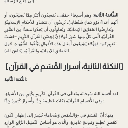
إلى مَنبَعِ الرِّسالةِ.
الطَّائفةُ الثَّانية
: وهم أَصدِقاءُ حَمْقَى، يُفسِدُون أَكثَرَ مِمَّا يُصلِحُون، أو
أنَّهم أَعداءٌ ذَوُو دَهاءٍ شَيْطانِيٍّ، يُرِيدُون أن يَتَصَدَّوا للأَحكامِ الإسلامِيّةِ
ويُعارِضُوا الحَقائِقَ الإيمانيّةَ، ويُحاوِلُون أن يَجِدُوا مَنفَذًا مِنَ السُّوَرِ
القُرآنيّةِ الَّتي كلٌّ مِنها سُورٌ فُولاذِيٌّ لِحِصْنِ القُرآنِ الكَرِيمِ -حَسَبَ
تَعبِيرِكم- فهَؤُلاء يُشِيعُون أَمثالَ هذه الأَقوالِ لِيُلْقُوا الشُّبُهاتِ حَولَ
الحَقائقِ الإيمانيّةِ والقُرآنيّةِ (حَاشَ لله).
[النكتة الثانية: أسرار القَسَم في القرآن]
النُّكتة الثَّانية:
لقد أَقسَمَ اللهُ سُبحانَه وتَعالَى في القُرآنِ الكَرِيمِ بكَثِيرٍ مِنَ الأَشياءِ،
وفي الأَقسامِ القُرآنيّةِ نِكاتٌ عَظِيمةٌ جِدًّا وأَسرارٌ كَثِيرةٌ جِدًّا:
مِنها: أنَّ القَسَمَ في ﴿وَالشَّمْسِ وَضُحَاهَا﴾ يُشِيرُ إلى إظهارِ الكَونِ
كقَصرٍ عَظِيمٍ ومَدِينةٍ عامِرةٍ، والَّذي هو أَساسُ التَّمثِيلِ الرَّائِعِ الوارِدِ