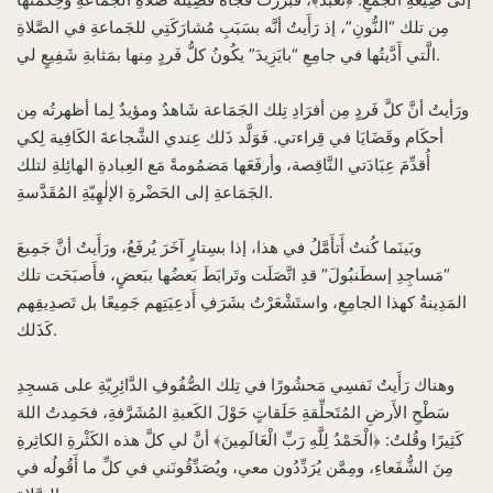
مِن تلك “النُّونِ”، إذ رَأَيتُ أنَّه بسَبَبِ مُشارَكَتِي للجَماعةِ في الصَّلاةِ
الَّتي أَدَّيتُها في جامِعِ “بايَزِيدَ” يكُونُ كلُّ فَردٍ مِنها بمَثابةِ شَفِيعٍ لي.
ورَأيتُ أنَّ كلَّ فَردٍ مِن أفرَادِ تِلك الجَمَاعة شَاهدٌ ومؤيدٌ لِما أظهرتُه مِن
أحكَام وقَضَايَا في قِراءتي. فَوَلَّد ذَلك عِندي الشَّجاعةَ الكَافِية لِكي
أُقدِّمَ عِبَادَتي النَّاقِصة، وأرفَعَها مَضمُومةً مَع العِبادةِ الهائِلةِ لتلك
الجَمَاعةِ إلى الحَضْرةِ الإلٰهِيّةِ المُقَدَّسةِ.
وبَينَما كُنتُ أَتأَمَّلُ في هذا، إذا بسِتارٍ آخَرَ يُرفَعُ، ورَأَيتُ أنَّ جَمِيعَ
“مَساجِدِ إسطَنبُولَ” قدِ اتَّصَلَت وتَرابَطَ بَعضُها ببَعضٍ، فأَصبَحَت تلك
المَدِينةُ كهذا الجامِعِ، واستَشْعَرْتُ بشَرَفِ أَدعِيَتِهم جَمِيعًا بل تَصدِيقِهم
كَذَلك.
وهناك رَأَيتُ نَفسِي مَحشُورًا في تِلك الصُّفُوفِ الدَّائِرِيّةِ على مَسجِدِ
سَطْحِ الأَرضِ المُتَحلِّقةِ حَلَقاتٍ حَوْلَ الكَعبةِ المُشَرَّفةِ، فحَمِدتُ اللهَ
كَثِيرًا وقُلتُ: ﴿الْحَمْدُ لِلَّهِ رَبِّ الْعَالَمِينَ﴾ أنَّ لي كلَّ هذه الكَثْرةِ الكاثِرةِ
مِنَ الشُّفَعاءِ، ومِمَّن يُرَدِّدُون معي، ويُصَدِّقُونَني في كلِّ ما أَقُولُه في