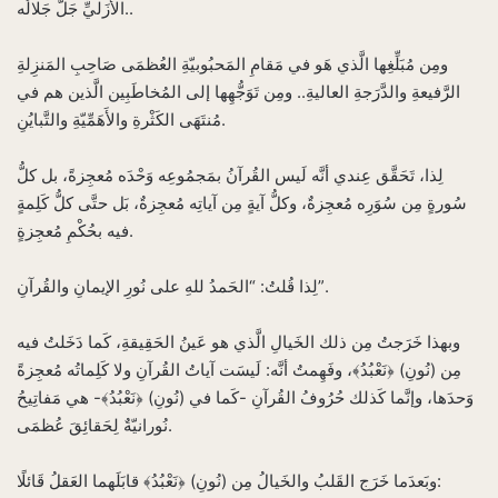
الأَزَليِّ جَلَّ جَلالُه..
ومِن مُبَلِّغِها الَّذي هَو في مَقامِ المَحبُوبيّةِ العُظمَى صَاحِبِ المَنزِلةِ
الرَّفيعةِ والدَّرَجةِ العاليةِ.. ومِن تَوَجُّهِها إلى المُخاطَبِين الَّذين هم في
مُنتَهَى الكَثْرةِ والأَهَمِّيّةِ والتَّبايُنِ.
لِذا، تَحَقَّق عِندي أنَّه لَيس القُرآنُ بمَجمُوعِه وَحْدَه مُعجِزةً، بل كلُّ
سُورةٍ مِن سُوَرِه مُعجِزةٌ، وكلُّ آيةٍ مِن آياتِه مُعجِزةٌ، بَل حتَّى كلُّ كَلِمةٍ
فيه بحُكْمِ مُعجِزةٍ.
لِذا قُلتُ: “الحَمدُ للهِ على نُورِ الإيمانِ والقُرآنِ”.
وبهذا خَرَجتُ مِن ذلك الخَيالِ الَّذي هو عَينُ الحَقِيقةِ، كَما دَخَلتُ فيه
مِن (نُونِ) ﴿نَعْبُدُ﴾، وفَهِمتُ أنَّه: لَيسَت آياتُ القُرآنِ ولا كَلِماتُه مُعجِزةً
وَحدَها، وإنَّما كَذلك حُرُوفُ القُرآنِ -كَما في (نُونِ) ﴿نَعْبُدُ﴾- هي مَفاتِيحُ
نُورانيّةٌ لِحَقائِقَ عُظمَى.
وبَعدَما خَرَج القَلبُ والخَيالُ مِن (نُونِ) ﴿نَعْبُدُ﴾ قابَلَهما العَقلُ قَائلًا: