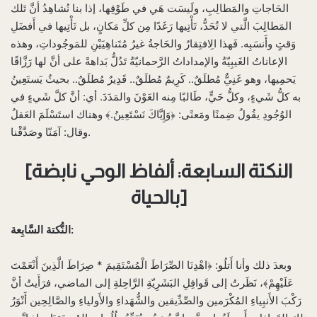
الحَاجاتِ والمَطالِبِ، ولَيسَت هَي في طَوْقِها، إذا بنا نُشاهِدُ أنَّ تَلك
المَطالِبَ الَّتي لا تُحَدُّ، تَأْتِيها رَغَدًا مِن كلِّ مَكانٍ، بل تَأْتِيها في أَفضَلِ
وَقتٍ وأَنسَبِه. فَهذا الِافتِقارُ والحَاجةُ غيرُ مُتَناهِيَيْنِ للمَوجُوداتِ، وهذه
الإعاناتُ الغَيبِيّةُ والإمداداتُ الرَّحمانيّةُ تَدُلُّ بَداهةً على أنَّ لها رَزَّاقًا
يَحمِيها، وهو غَنِيٌّ مُطلَقٌ.. كَرِيمٌ مُطلَقٌ.. قَدِيرٌ مُطلَقٌ.. بحيثُ يَستَعِينُ
به كلُّ شَيءٍ، وكلُّ حَيٍّ، طَالبًا مِنه العَوْنَ والمَدَدَ. أي: أنَّ كلَّ شَيءٍ في
الوُجُودِ يقُولُ ضِمنًا ومَعنًى: ﴿وَإِيَّاكَ نَسْتَعِينُ.﴾ وهناك استَسْلَمَ العَقلُ
وقال: آمَنّا وصَدَّقْنا.
[النكتة السابعة: ألفاظ الوحي نابضة
بالحياة]
النُّكتة السَّابِعة:
وبعدَ ذلك وأنا أَتلُو: ﴿اهْدِنَا الصِّرَاطَ الْمُسْتَقِيمَ * صِرَاطَ الَّذِينَ أَنْعَمْتَ
عَلَيْهِمْ﴾، نَظَرتُ إلى قَوافِلِ البَشَرِيّةِ الرَّاحِلةِ إلى الماضي، فرَأَيتُ أنَّ
رَكْبَ الأَنبِياءِ المُكْرَمين والصِّدِّيقين والشُّهَداءِ والأَولياءِ والصَّالِحِين أَنْوَرُ