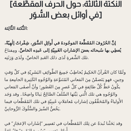
[النكتة الثالثة: حول الحرف المقطَّعة
في أوائل بعض السُّوَر]
النُّكتة الثَّالِثة:
إنَّ الحُرُوفَ المُقَطَّعةَ المَوجُودةَ في أَوائِلِ السُّوَرِ، شِفْراتٌ إلٰهِيّةٌ،
يُعطِي بها سُبحانَه بعضَ الإشاراتِ الغَيبِيّةِ إلى عَبدِه الخاصِّ
، ومِفتاحُ
تلك الشِّفرةِ لَدَى ذلك العَبدِ الخاصِّ، ولَدَى وَرَثَتِه.
ولَمَّا كان القُرآنُ الحَكِيمُ يُخاطِبُ جَمِيعَ الطَّوائِفِ البَشَرِيّةِ في كلِّ وَقتٍ
وحِينٍ، فهو يَتَضمَّنُ مِنَ المَعاني المُتَنوِّعةِ والوُجُوهِ الكَثِيرةِ الجامِعةِ ما
يكُونُ حَظَّ كُلِّ طائِفةٍ في كلِّ عَصرٍ مِنَ العُصُورِ؛ وأنَّ أَصفَى المَعاني
والوُجُوهِ هي تلك الَّتي بَيَّنَها السَّلَفُ الصَّالِحُ بَيانًا واضِحًا.. وقد وَجَد
الأَولياءُ والمُحَقِّقُون إشاراتِ مُعامَلاتٍ غَيبِيّةٍ في تلك المُقَطَّعاتِ فيما
يَخُصُّ السَّيرَ والسُّلُوكَ الرُّوحانِيَّ.
وقد بَحَثْنا نُبذةً عن تِلك المُقطَّعاتِ في تَفسِير “إشَاراتِ الإعجَازِ” في
أَوائِلِ تَفسِيرِ “سُورةِ البَقَرةِ” فليُراجَعْ.