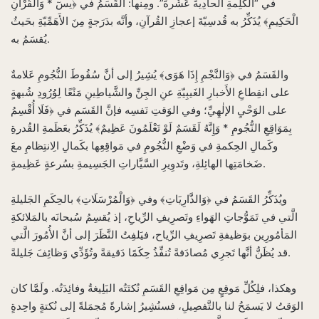
في “الكَلِمةِ الحادِيةَ عَشْرةَ”. ومِنها: القَسَمُ في ﴿يسٓ * وَالْقُرْآَنِ
الْحَكِيمِ﴾ يُذَكِّرُ به قُدسِيّةَ إعجازِ القُرآنِ، وأنَّه بدَرَجةٍ مِنَ الأَهَمِّيّةِ بحَيثُ
يُقسَمُ به.
والقَسَمُ في ﴿وَالنَّجْمِ إِذَا هَوَى﴾ يُشِيرُ إلى أنَّ سُقُوطَ النُّجُومِ عَلامةٌ
على انقِطاعِ الأَخبارِ الغَيبِيّةِ عنِ الجِنِّ والشَّياطِينِ مَنْعًا لِوُرُودِ شُبهةٍ
على الوَحْيِ الإلٰهِيِّ؛ وفي الوَقتِ نَفسِه فإنَّ القَسَم في ﴿فَلَا أُقْسِمُ
بِمَوَاقِعِ النُّجُومِ * وَإِنَّهُ لَقَسَمٌ لَوْ تَعْلَمُونَ عَظِيمٌ﴾ يُذَكِّرُ بعَظَمةِ القُدرةِ
وكَمالِ الحِكمةِ في وَضْعِ النُّجُومِ في مَواقِعِها بكَمالِ الِانتِظامِ معَ
ضَخامَتِها الهائِلةِ، وتَدوِيرِ السَّيَّاراتِ الجَسِيمةِ بسُرعةٍ عَظِيمةٍ.
ويُذَكِّرُ القَسَمُ في ﴿وَالذَّارِيَاتِ﴾ وفي ﴿وَالْمُرْسَلَاتِ﴾ بالحِكَمِ الجَليلةِ
الَّتي في تَمَوُّجاتِ الهَواءِ وتَصرِيفِ الرِّياحِ، إذ يُقسِمُ سُبحانَه بالمَلائكةِ
المَأمُورِين بوَظيفةِ تَصرِيفِ الرِّياح، فيَلفِتُ النَّظَرَ إلى أنَّ الأُمُورَ الَّتي
قد يُظَنُّ أنَّها تَجرِي مُصادَفةً تُنفِّذُ حِكَمًا دَقيقةً وتُؤَدِّي وَظائِفَ جَليلةً.
وهكذا، فلِكُلِّ مَوقِعٍ مِن مَواقِعِ القَسَمِ نُكتَتُه البَلِيغةُ وفائِدَتُه. ولَمَّا كان
الوَقتُ لا يَسمَحُ لنا بالتَّفصِيلِ، فسنُشِيرُ إشارةً مُجمَلةً إلى نُكتةٍ واحِدةٍ