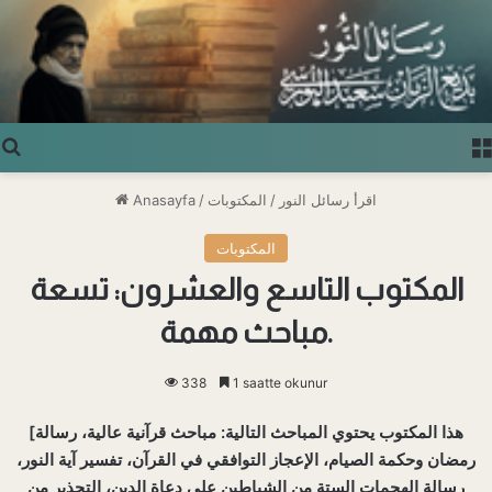
Arama yap ...
اقرأ رسائل النور
/
المكتوبات
/
Anasayfa
المكتوبات
المكتوب التاسع والعشرون: تسعة
مباحث مهمة.
338
1 saatte okunur
[هذا المكتوب يحتوي المباحث التالية: مباحث قرآنية عالية، رسالة
رمضان وحكمة الصيام، الإعجاز التوافقي في القرآن، تفسير آية النور،
رسالة الهجمات الستة من الشياطين على دعاة الدين، التحذير من