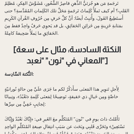
تَرجَمةِ مَن هو جُزئيُّ الذِّهنِ قاصِرُ الشُّعُورِ، مُشَوَّشُ الفِكرِ، مُظلِمُ
القَلبِ؟ أم كيف تَملَأُ كَلِماتُ تَرجَمةٍ مَحَلَّ تلك الكَلِماتِ المُقَدَّسةِ؟ حتى
أَستَطِيعُ القَولَ، وأُثبِتُ أيضًا: أنَّ كلَّ حَرفٍ مِن حُرُوفِ القُرآنِ الكَرِيمِ
بمَثابةِ خَزِينةٍ مِن خَزائِنِ الحَقائِقِ، بل قد يَحوِي حَرفٌ واحِدٌ فقط مِنَ
الحَقائِقِ ما يَملَأُ صَحِيفةً كامِلةً.
[النكتة السادسة: مثال على سعة
المعاني في “نون” “نعبد”]
النُّكتة السَّادِسة:
لِأَجلِ تَنوِيرِ هذا المَعنَى سأَذكُرُ لكم ما جَرَى علَيَّ مِن حالةٍ نُورانيّةٍ
خاصَّةٍ ومِن خَيالٍ ذي حَقيقةٍ، تَوضِيحًا لِمَعنَى كَلِمةِ ﴿نَعْبُدُ﴾، وتِبيانًا
لِجانِبٍ خَفِيٍّ مِن سِرِّها:
تَأَمَّلتُ ذاتَ يومٍ في “نُونِ” المُتَكلِّمِ معَ الغَيرِ في: ﴿إِيَّاكَ نَعْبُدُ وَإِيَّاكَ
نَسْتَعِينُ﴾ وتَحَرَّى قَلبِي وبَحَث عن سَبَبِ انتِقالِ صِيغةِ المُتَكلِّمِ الواحِدِ
إلى صِيغةِ الجَمعِ: ﴿نَعْبُدُ﴾، فبَرَزَتْ فَجْأةً فَضِيلةُ صَلاةِ الجَماعةِ وحِكْمَتُها