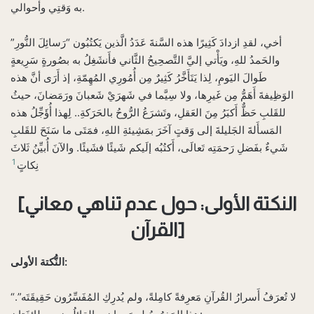
به وَقتِي وأَحوالي.
أخي، لقدِ ازدادَ كَثِيرًا هذه السَّنةَ عَدَدُ الَّذين يَكتُبُون “رَسائِلَ النُّورِ”
والحَمدُ للهِ، ويَأْتي إليَّ التَّصحِيحُ الثَّاني فأَنشَغِلُ به بصُورةٍ سَرِيعةٍ
طَوالَ اليَومِ، لِذا يَتَأَخَّرُ كَثِيرٌ مِن أُمُورِي المُهِمّةِ، إذ أَرَى أنَّ هذه
الوَظِيفةَ أَهَمُّ مِن غَيرِها، ولا سِيَّما في شَهرَيْ شَعبانَ ورَمَضانَ، حيثُ
للقَلبِ حَظٌّ أَكبَرُ مِنَ العَقلِ، وتَشرَعُ الرُّوحُ بالحَرَكةِ.. لِهذا أُؤَجِّلُ هذه
المَسأَلةَ الجَليلةَ إلى وَقتٍ آخَرَ بمَشِيئةِ اللهِ، فمَتَى ما سَنَحَ للقَلبِ
شَيءٌ بفَضلِ رَحمَتِه تَعالَى، أَكتُبُه إلَيكم شَيئًا فشَيئًا. والآنَ أُبيِّنُ ثَلاثَ
1
نِكاتٍ
[النكتة الأولى: حول عدم تناهي معاني
القرآن]
النُّكتة الأولى:
“لا تُعرَفُ أَسرارُ القُرآنِ مَعرِفةً كامِلةً، ولم يُدرِكِ المُفَسِّرُون حَقِيقَتَه”.