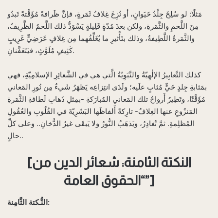
مَثلًا: لو سُلِخَ جِلْدُ حَيَوانٍ، أو نُزِعَ غِلافُ ثَمَرةٍ، فإنَّ ظَرافةً مُؤَقَّتةً تَبدُو
مِنَ اللَّحمِ والثَّمَرةِ، ولكن بعدَ مُدّةٍ قَلِيلةٍ يَسْوَدُّ ذلك اللَّحمُ الظَّرِيفُ،
والثَّمَرةُ اللَّطِيفةُ، وذلك بتَأْثيرِ ما يُغَلِّفُهما مِن غِلافٍ عَرَضِيٍّ غَرِيبٍ
كَثِيفٍ مُلَوَّثٍ، فيَتَعَفَّنانِ.
كذلك التَّعابِيرُ الإلٰهِيّةُ والنَّبَوِيّةُ الَّتي هي في الشَّعائِرِ الإسلامِيّةِ، فهي
بمَثابةِ جِلدٍ حَيٍّ مُثابٍ علَيه؛ ولَدَى انتِزاعِه يَظهَرُ شَيءٌ مِن نُورِ المَعاني
مُؤَقَّتًا، وتَطِيرُ أَرواحُ تلك المَعاني المُبارَكةِ -بمِثلِ ذَهابِ لَطافةِ الثَّمَرةِ
المَنزُوعِ عنها الغِلافُ- تارِكةً أَلفاظَها البَشَرِيّةَ في القُلُوبِ والعُقُولِ
المُظلِمةِ. ثمَّ تُغادِرُ، ويَذهَبُ النُّورُ ولا يَبقَى غيرُ الدُّخانِ.. وعلى كلِّ
حالٍ..
[النكتة الثامنة: شعائر الدين من
“الحقوق العامة”]
النُّـكتة الثَّامِنة: