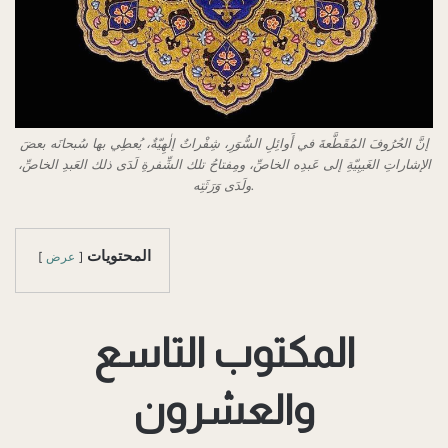
إنَّ الحُرُوفَ المُقَطَّعةَ في أَوائِلِ السُّوَرِ، شِفْراتٌ إلٰهِيّةٌ، يُعطِي بها سُبحانَه بعضَ
الإشاراتِ الغَيبِيّةِ إلى عَبدِه الخاصِّ، ومِفتاحُ تلك الشِّفرةِ لَدَى ذلك العَبدِ الخاصِّ،
ولَدَى وَرَثَتِه.
المحتويات
عرض
المكتوب التاسع