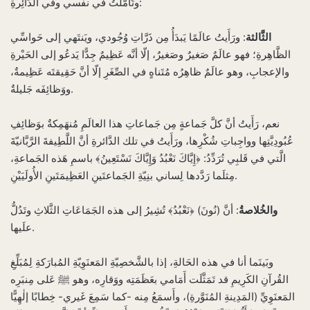
وتَأَمَّلتُ في نفسي وفي الدَّائِرةِ:
الثَّالثة
: ورَأَيتُ عالَمًا يَبدَأُ مِن ذَرَّاتِ وُجُودي، ويَنتَهي إلى حَواسِّي
الظَّاهِرةِ؛ فهو عالَمٌ صَغيرٌ وصَغيرٌ، إلّا أنَّه عَظِيمٌ جِدًّا يَدعُو إلى الحَيْرةِ
والإعجابِ، وهو عالَمٌ ظاهِرُه مُتَناهٍ في الصِّغَرِ إلّا أنَّ حَقِيقتَه عَظِيمةٌ،
ووَظائِفَه جَليلةٌ.
نعم، رَأَيتُ أنَّ كلَّ جَماعةٍ مِن جَماعاتِ هذا العالَمِ مُنهَمِكةٌ بوَظائِفِ
عُبُودِيَّتِها وواجِباتِ شُكْرِها، ورَأَيتُ في تلك الدَّائرةِ أنَّ اللَّطِيفةَ الرَّبَّانيّةَ
الَّتي في قَلبِي تُرَدِّدُ: ﴿إِيَّاكَ نَعْبُدُ وَإِيَّاكَ نَسْتَعِينُ﴾ باسمِ هَذه الجَماعةِ،
مِثلَما رَدَّدها لِساني بنِيّةِ الجَماعتَينِ العَظِيمَتَينِ الأُولَيَيْنِ.
والخُلاصةُ
: أنَّ (نُونَ) ﴿نَعْبُدُ﴾ تُشِيرُ إلى هذه الجَمَاعَاتِ الثَّلاثِ وتَدُلُّ
علَيها.
وبَينَما أنا في هذه الحَالةِ، إذا بالشَّخصِيّةِ المَعنَوِيّةِ المُبارَكةِ لِمُبَلِّغِ
القُرآنِ الكَرِيمِ قد تَمَثَّلَت أَمَامي بعَظَمَتِه ووَقارِه، وهو ﷺ عَلى مِنبَرِه
المَعنَوِيِّ (المَدِينةِ المُنَوَّرةِ)، وأَسمَعُ مِنه -كما سَمِعَ غَيري- خِطابًا إلٰهِيًّا