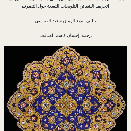
تحريف الشعائر، التلويحات التسعة حول التصوف]
تأليف: بديع الزمان سعيد النورسي
ترجمة: إحسان قاسم الصالحي