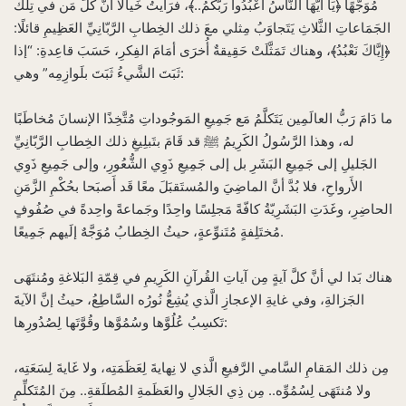
مُوَجَّهًا ﴿يَا أَيُّهَا النَّاسُ اعْبُدُوا رَبَّكُمُ..﴾، فرَأَيتُ خَيالًا أنَّ كلَّ مَن في تِلك
الجَمَاعاتِ الثَّلاثِ يَتَجاوَبُ مِثلي معَ ذلك الخِطابِ الرَّبّانِيِّ العَظِيمِ قائلًا:
﴿إِيَّاكَ نَعْبُدُ﴾، وهناك تَمَثَّلَتْ حَقِيقةٌ أُخرَى أمَامَ الفِكرِ، حَسَبَ قاعِدةِ: “إذا
ثَبَتَ الشَّيءُ ثَبَتَ بلَوازِمِه” وهي:
ما دَامَ رَبُّ العالَمِين يَتَكلَّمُ مَع جَمِيعِ المَوجُوداتِ مُتَّخِذًا الإنسانَ مُخاطَبًا
له، وهذا الرَّسُولُ الكَرِيمُ ﷺ قد قَامَ بتَبلِيغِ ذلك الخِطابِ الرَّبّانِيِّ
الجَليلِ إلى جَمِيعِ البَشَرِ بل إلى جَمِيعِ ذَوِي الشُّعُورِ، وإلى جَمِيعِ ذَوِي
الأَرواحِ، فلا بُدَّ أنَّ الماضِيَ والمُستَقبَلَ معًا قَد أَصبَحا بحُكْمِ الزَّمَنِ
الحاضِرِ، وغَدَتِ البَشَرِيّةُ كافّةً مَجلِسًا واحِدًا وجَماعةً واحِدةً في صُفُوفٍ
مُختَلِفةٍ مُتَنوِّعةٍ، حيثُ الخِطابُ مُوَجَّهٌ إلَيهم جَمِيعًا.
هناك بَدا لي أنَّ كلَّ آيةٍ مِن آياتِ القُرآنِ الكَرِيمِ في قِمّةِ البَلاغةِ ومُنتَهَى
الجَزالةِ، وفي غايةِ الإعجازِ الَّذي يُشِعُّ نُورُه السَّاطِعُ، حيثُ إنَّ الآيةَ
تَكسِبُ عُلُوَّها وسُمُوَّها وقُوَّتَها لِصُدُورِها:
مِن ذلك المَقامِ السَّامي الرَّفيعِ الَّذي لا نِهايةَ لِعَظَمَتِه، ولا غَايةَ لِسَعَتِه،
ولا مُنتَهَى لِسُمُوِّه.. مِن ذِي الجَلالِ والعَظَمةِ المُطلَقةِ.. مِنَ المُتَكلِّمِ