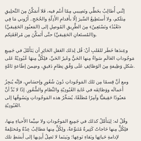
إنَّني أُطالِبُ بحَظِّي ونَصِيبي مِمّا أَنتُم فيه، فَلا أَتمَكَّنُ مِنَ التَّحلِيقِ
مِثلَكم، ولا أَستَطِيعُ السَّيرَ إلّا بأَقدامِ الأَدِلّةِ والحُجَجِ.. أَرُوني مَا فِي
﴿نَعْبُدُ﴾ ونَسْتَعِينُ﴾ مِنَ الطَّرِيقِ المُوصِلِ إلى (المَعبُودِ الحَقِيقيِّ)
و(المُستَعانِ الحَقِيقيِّ) حتَّى أَتَمكَّنَ مِن مُرافَقَتِكم.
وعِندَها خَطَر للقَلبِ أنْ: قُل لِذلك العَقلِ الحَائِرِ أن يَتَأَمَّلَ في جَمِيعِ
مَوجُوداتِ العَالَمِ سَواءٌ مِنها الحَيُّ وغَيرُ الحَيِّ، فلِكُلٍّ مِنهَا عُبُودِيّةٌ عَلى
شَكلِ وَظِيفةٍ مِنَ الوَظائِفِ عَلَى وَفْقِ نِظامٍ دَقيقٍ، وضِمنَ إطَاعةٍ تَامَّةٍ.
ومع أنَّ قِسمًا مِن تَلك المَوجُوداتِ دُونَ شُعُورٍ وإحسَاسٍ، فإنَّه يُنجِزُ
أَعمالَه ووَظائِفَه في غَايةِ العُبُودِيّةِ والنِّظامِ والشُّعُورِ. إذًا لا بُدَّ أنَّ
مَعبُودًا حَقِيقيًّا وآمِرًا مُطلَقًا، يُسَخِّرُ هذه المَوجُوداتِ ويَسُوقُها إلى
العُبُودِيّةِ.
وقُلْ له: لِيَتأَمَّلْ كذلك في جَمِيعِ المَوجُوداتِ ولا سِيَّما الأَحياءِ مِنها،
فلِكُلٍّ مِنها حَاجاتٌ كَثِيرةٌ مُتَنوِّعةٌ، ولِكُلٍّ مِنها مَطالِبُ عِدّةٌ ومُختَلِفةٌ
لإدامةِ حَياتِها وبَقاءِ نَوعِها؛ وبَينَما لا تَصِلُ أَيدِيها إلى أَبسَطِ تلك