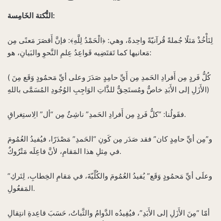
النُّكتة الخَامِسة:
لِنَأْخُذْ مَثلًا جُملةً قُرآنيّةً واحِدةً، وهي: ﴿الْحَمْدُ لِلَّهِ﴾: فإنَّ أَقصَرَ مَعنًى مِن
مَعانيها كما تَقتَضِيه قَواعِدُ عِلمِ النَّحوِ والبَيانِ، هو:
( كُلُّ فَردٍ مِن أَفرادِ الحَمدِ مِن أَيِّ حامِدٍ صَدَرَ وعلى أيِّ مَحمُودٍ وَقَع مِنَ
الأَزَلِ إلى الأَبَدِ خاصٌّ ومُستَحِقٌّ للذَّاتِ الوَاجِبِ الوُجُودِ المُسَمَّى باللهِ)‌
فقَولُنا: “كلُّ فَردٍ مِن أَفرادِ الحَمدِ” ناشِئٌ مِن “أل” الِاستِغراقِ.
و”مِن أيِّ حامِدٍ كان” فقد صَدَر مِن كَونِ “الحَمدِ” مَصْدَرًا، فيُفيدُ العُمُومَ
في مِثلِ هذا المَقامِ، لأنَّ فاعِلَه مَتْرُوكٌ.
“وعلَى أيِّ مَحمُودٍ وَقَع” يُفيدُ العُمُومَ والكُلِّيّةَ، في مَقامِ الخِطابِ، لِتَركِ
المَفعُولِ.
أمّا “مِنَ الأَزَلِ إلى الأَبَدِ”، فيُفِيدُه الدَّوامُ والثَّباتُ، حَسَبَ قاعِدةِ انتِقالِ