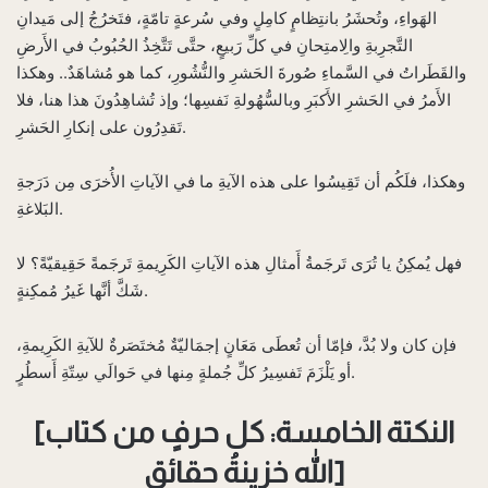
الهَواءِ، وتُحشَرُ بانتِظامٍ كامِلٍ وفي سُرعةٍ تامّةٍ، فتَخرُجُ إلى مَيدانِ
التَّجرِبةِ والِامتِحانِ في كلِّ رَبيعٍ، حتَّى تَتَّخِذُ الحُبُوبُ في الأَرضِ
والقَطَراتُ في السَّماءِ صُورةَ الحَشرِ والنُّشُورِ، كما هو مُشاهَدٌ.. وهكذا
الأَمرُ في الحَشرِ الأَكبَرِ وبالسُّهُولةِ نَفسِها؛ وإذ تُشاهِدُونَ هذا هنا، فلا
تَقدِرُون على إنكارِ الحَشرِ.
وهكذا، فلَكُم أن تَقِيسُوا على هذه الآيةِ ما في الآياتِ الأُخرَى مِن دَرَجةِ
البَلاغةِ.
فهل يُمكِنُ يا تُرَى تَرجَمةُ أَمثالِ هذه الآياتِ الكَرِيمةِ تَرجَمةً حَقِيقيّةً؟ لا
شَكَّ أنَّها غَيرُ مُمكِنةٍ.
فإن كان ولا بُدَّ، فإمّا أن تُعطَى مَعَانٍ إجمَاليّةٌ مُختَصَرةٌ للآيةِ الكَرِيمةِ،
أو يَلْزَمَ تَفسِيرُ كلِّ جُملةٍ مِنها في حَوالَي سِتّةِ أَسطُرٍ.
[النكتة الخامسة: كل حرفٍ من كتاب
الله خزينةُ حقائق]