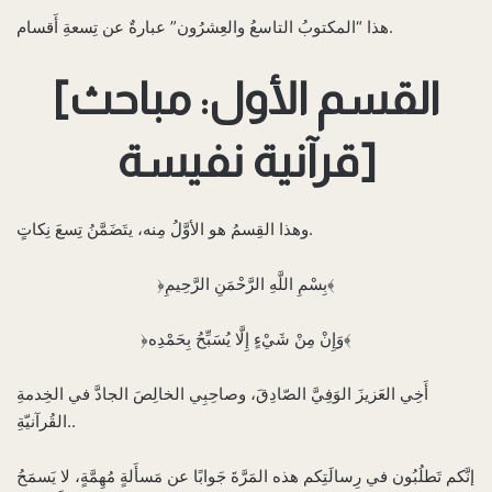
هذا “المكتوبُ التاسعُ والعِشرُون” عبارةٌ عن تِسعةِ أَقسام.‌
[القسم الأول: مباحث
قرآنية نفيسة]
وهذا القِسمُ هو الأوَّلُ مِنه، يتَضَمَّنُ تِسعَ نِكاتٍ.‌
﴿بِسْمِ اللَّهِ الرَّحْمَنِ الرَّحِيمِ﴾
﴿وَإِنْ مِنْ شَيْءٍ إِلَّا يُسَبِّحُ بِحَمْدِه﴾
أَخِي العَزيزَ الوَفِيَّ الصّادِقَ، وصاحِبِي الخالِصَ الجادَّ في الخِدمةِ
القُرآنيّةِ..
إنَّكم تَطلُبُون في رِسالَتِكم هذه المَرَّةَ جَوابًا عن مَسأَلةٍ مُهِمَّةٍ، لا يَسمَحُ