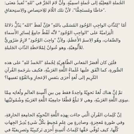
الجُملةِ الفِعلِيّةِ إلى جُملةٍ اسمِيّةٍ. وأنَّ لامَ الجَرِّ في “للهِ” تُفيدُ مَعنَى:
“خاصًّا ومُستَحِقًّا”، لأنَّ تلك اللّامَ للِاختِصاصِ والِاستِحقاقِ.
أمّا “لِلذَّاتِ الواجِبِ الوُجُودِ المُسَمَّى باللهِ” فإنَّ لَفظَ “الله” يَدُلُّ دَلالةً
الْتِزاميّةً على “الواجِبِ الوُجُودِ” لأنَّه لَفْظٌ جامِعٌ لِسائِرِ الأَسماءِ
والصِّفاتِ، وهُو الِاسمُ الأَعظَمُ، ولِأنَّ “واجِبَ الوُجُودِ” لازِمٌ ضَرُورِيٌّ
للأُلُوهيّةِ، وهو عُنوانٌ لِمُلاحَظَةِ الذّاتِ الجَليلةِ.
فلَئِن كان أَقصَرُ المَعاني الظّاهِرِيّةِ لِجُملةِ “الحَمدُ للهِ” على هذه
الصُّورةِ، كما اتَّفَق علَيها عُلَماءُ اللُّغةِ العَرَبيَّةِ، فكيف بتَرجَمةِ القُرآنِ
الكَرِيمِ إلى لُغةٍ أُخرَى بنَفسِ الإعجازِ وبالقُوّةِ نَفسِها؟
ثمَّ إنَّ هناك لُغةً نَحوِيّةً واحِدةً فقط مِن بينِ أَلْسِنةِ العالَمِ ولُغاتِه مِمَّا
سِوَى اللُّغةِ العَرَبيّةِ، وهي لا تَبلُغُ قَطْعًا جامِعِيّةَ اللُّغةِ العَرَبيّةِ وشُمُوليَّتِها.
إنَّ كَلِماتِ القُرآنِ الَّتي جاءَت بِهذِه اللُّغةِ النَّحوِيّةِ الجامِعةِ الخارِقةِ،
وفي صُورةِ مُعجِزةٍ، وصادِرةٍ مِن عِلمٍ مُحِيطٍ بكُلِّ شَيءٍ يُدِيرُ الجِهاتِ
كُلَّها، كيف تُوَفِّي حَقَّها كَلِماتُ أَلسِنةٍ أُخرَى تَركيبِيّةٌ وتَصرِيفيّةٌ في