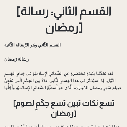
[القسم الثاني: رسالة
رمضان]
القِسم الثَّاني وهَو الرِّسَالة الثَّانِية
رِسَالة رَمضَان
لقد تَحَدَّثْنا بنُبذةٍ مُختَصَرةٍ عنِ الشَّعائرِ الإِسلاميّةِ في خِتامِ القِسمِ
الأوَّلِ، لِذا سيُذكَرُ في هذا القِسمِ الثَّانِي عَدَدٌ مِنَ الحِكَمِ الَّتي تَخُصُّ
صِيامَ شَهرِ رَمَضان المُبارَكِ، الَّذي هو أَسطَعُ الشَّعائرِ الإِسلاميّةِ وأَجَلُّها.
[تسع نكات تبين تسع حِكَمٍ لصوم
رمضان]
هذا البَحثُ عِبارةٌ عن تِسعِ نِكاتٍ دَقِيقةٍ ومَسائِلَ لَطِيفةٍ تُبيِّنُ تِسعًا مِنَ