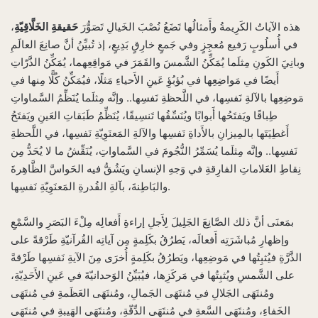
هذه الآياتُ الكَرِيمةُ وأَمثالُها تَضَعُ نُصْبَ الخَيالِ تَصَوُّرَ
حَقيقةِ الخَلَّاقِيّةِ
،
في أُسلُوبٍ رَفيع مُعجِزٍ وفي جَمعٍ خارِقٍ بَدِيعٍ، إذ تُبيِّنُ أنَّ صانِعَ العالَمِ
وبانِيَ الكَونِ مِثلَما يُمَكِّنُ الشَّمسَ والقَمَرَ في مَواقِعِهما، يُمَكِّنُ الذَّرّاتِ
أَيضًا في مَواضِعِها في بُؤبُؤِ عَينِ الأَحياءِ مَثلًا، فيُمَكِّنُ كُلًّا مِنها في
مَوضِعِها بالآلةِ نَفسِها، في اللَّحظةِ نَفسِها.. وإنَّه مِثلَما يُنَظِّمُ السَّماواتِ
طِباقًا ويَفتَحُها أَبوابًا ويُنَسِّقُها تَنسِيقًا، يُنَظِّمُ طَبَقاتِ العَينِ ويَفتَحُ
أَغطِيَتَها بالمِيزانِ بالأَداةِ نَفسِها والآلةِ المَعنَوِيّةِ نَفسِها، في اللَّحظةِ
نَفسِها.. وإنَّه مِثلَما يُسَمِّرُ النُّجُومَ في السَّماواتِ، يُنَقِّشُ ما لا يُحَدُّ مِن
نِقاطِ العَلاماتِ الفارِقةِ في وَجهِ الإنسانِ ويَشُقُّ فيه الحَواسَّ الظَّاهِرةَ
والبَاطِنةَ، بآلةِ القُدرةِ المَعنَوِيّةِ نَفسِها.
بمَعنَى أنَّ ذلك الصَّانِعَ الجَلِيلَ لِأَجلِ إراءةِ أَفعالِه مِلْءَ البَصَرِ والسَّمْعِ
وإظهارِ مُباشَرَتِه أَفعالَه، يَطرُقُ بكَلِمةٍ مِن آياتِه القُرآنيّةِ طَرْقةً على
الذَّرَّةِ فيُثبِتُها في مَوضِعِها، ويَطرُقُ بكَلِمةٍ أُخرَى مِنَ الآيةِ نَفسِها طَرْقةً
على الشَّمسِ ويُثبِتُها في مَركَزِها، فيُبَيِّنُ الوَحدانيّةَ في عَينِ الأَحَدِيّةِ،
ومُنتَهَى الجَلالِ في مُنتَهَى الجَمالِ، ومُنتَهَى العَظَمةِ في مُنتَهَى
الخَفاءِ، ومُنتَهَى السَّعةِ في مُنتَهَى الدِّقّةِ، ومُنتَهَى الهَيبةِ في مُنتَهَى