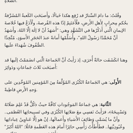
الصَّلاةِ.
وقُلتُ: ما دامَ السِّتارُ قد رُفِع هكذا خَيالًا، وأَصبَحَتِ الكَعبةُ المُشَرَّفةُ
بحُكمِ مِحرابٍ لِأَهلِ الأَرضِ، فلْأَغتَنِمْ إذًا هذه الفُرصةَ، ولْأَدَعْ فيها خُلاصةَ
الإيمانِ الَّتي أَذكُرُها في التَّشَهُّدِ وهي: “أَشهَدُ أنْ لا إلٰهَ إلَّا اللهُ، وأَشهَدُ
أنَّ مُحَمَّدًا رَسُولُ اللهِ”، وأُسَلِّمْها أَمانةً عندَ الحَجَرِ الأَسوَدِ، مُتَّخِذًا
الصُّفُوفَ شُهَداءَ علَيها.
وهنا انكَشَفَت حالةٌ أُخرَى، إذ رَأَيتُ أنَّ الجَماعةَ الَّتي انضَمَمْتُ إلَيها قد
أَصبَحَت ثَلاثَ جَماعاتٍ ودَوائِرَ:
الأُولَى
: هي الجَماعةُ الكُبْرَى المُؤَلَّفةُ مِنَ المُؤمِنين المُوَحِّدِين على
وَجهِ الأَرضِ قاطِبةً.
الثَّانية
: هي جَماعةُ المَوجُوداتِ كافَّةً حيثُ ﴿كُلٌّ قَدْ عَلِمَ صَلَاتَهُ
وَتَسْبِيحَهُ﴾، فرَأَيتُ نَفسِي معَ صَلاتِها الكُبْرَى وفي تَسبِيحاتِها العُظمَى..
وأنَّ ما يُسَمَّى وَظائِفَ الأَشياءِ وأَعمالَها، إنْ هو إلَّا عَناوِينُ عِباداتِها
وعُبُودِيَّتِها.. فطَأْطَأْتُ رَأْسِي حائِرًا أَمامَ هذه العَظَمةِ قائلًا: “اللهُ أَكبَرُ”