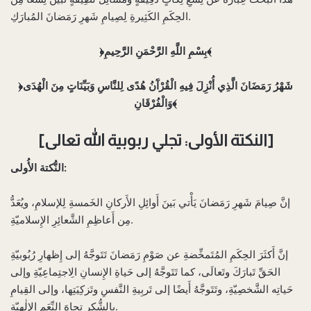
الحِكَمِ الكَثِيرةِ لِصِيامِ شَهرِ رَمَضانَ المُبارَكِ.
﴿بِسْمِ اللَّهِ الرَّحْمَنِ الرَّحِيمِ﴾
﴿شَهْرُ رَمَضَانَ الَّذِي أُنْزِلَ فِيهِ الْقُرْآَنُ هُدًى لِلنَّاسِ وَبَيِّنَاتٍ مِنَ الْهُدَى
وَالْفُرْقَانِ﴾
[النكتة الأولى: تجلي ربوبية الله تعالى]
النُّكتة الأُولى:
إنَّ صِيامَ شَهرِ رَمَضانَ يَأْتي بَينَ أَوائِلِ الأَركانِ الخَمسةِ لِلإسلامِ، ويُعَدُّ
مِن أَعاظِمِ الشَّعائِرِ الإِسلاميّةِ.
إنَّ أَكثَرَ الحِكَمِ المُتَمخِّضةِ عن صَوْمِ رَمَضانَ تَتَوجَّهُ إلى إِظهارِ رُبُوبيّةِ
الحَقِّ تَبارَكَ وتَعالَى، كما تَتَوجَّهُ إلى حَياةِ الإِنسانِ الِاجتِماعِيّةِ وإلى
حَياتِه الشَّخصِيّةِ، وتَتَوجَّهُ أَيضًا إلى تَربِيةِ النَّفسِ وتَزكِيَتِها، وإلى القِيامِ
بالشُّكرِ تِجاهَ النِّعَمِ الإلٰهِيّةِ.