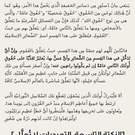
يَنبَغي بيانُ دُستُورٍ مِن دَساتيرِ الحَقيقةِ الَّذي يَخُصُّ هذا الأَمرَ، وهُو: كما
أنَّ هُنالِك نَوعَينِ مِنَ الحُقُوقِ: “حُقُوقٌ شَخصِيّةٌ” و”حُقُوقٌ عامّةٌ”، والَّتي
هي مِن نَوعِ “حُقُوقِ اللهِ”، كَذلِك فإِنَّ مِنَ المَسائِلِ الشَّرعِيّةِ ما يَتَعلَّقُ
بالأَشخاصِ، ومِنها ما يَتَعلَّقُ بالنَّاسِ عامَّةً، أي: يَتَعلَّقُ بهم مِن حَيثُ
العُمُومُ، فيُطلَقُ على هذا القِسمِ اسمُ “الشَّعائِرِ الإسلامِيّةِ”.
فالنَّاسُ كُلُّهم لهم حِصّةٌ مِن هذا القِسمِ، حيثُ يَتَعلَّقُ بالعُمُومِ،
وإنَّ أيَّ
تَدَخُّلٍ في هذا القِسمِ مِنَ الشَّعائِرِ وأيَّ مَسٍّ بها، يُعتَبَرُ تَعَدِّيًا على حُقُوقِ
أُولَئك النّاسِ عامّةً إن لم يكُونُوا راضِين عنه؛
وإنَّ أَصغَرَ مَسأَلةٍ مِن تلك
الشَّعائرِ (ولْتَكُنْ مِن قَبِيلِ السُّنّةِ) على جانِبٍ عَظِيمٍ مِنَ الأَهَمِّيّةِ، كأَيّةِ
مَسأَلةٍ جَلِيلةٍ، لأنَّها تَتَعلَّقُ مُباشَرةً بالعالَمِ الإسلاميِّ كافّةً.
ألا فلْيُدرِكْ أُولَئك الَّذين يَسْعَوْن لِقَطْعِ تلك السَّلاسِلِ النُّورانيّةِ الَّتي
ارتَبَطَ بها جَمِيعُ أَعاظِمِ الإسلامِ منذُ خَيرِ القُرُونِ إلى يَومِنا هذا،
ويُعاوِنُون على تَحرِيفِها وهَدْمِها. فلْيَنظُروا أيُّ خَطَأٍ عَظِيمٍ يَرتَكِبُون،
ولْيَرتَعِدُوا إنْ كانَت لَدَيهِم ذَرّةٌ مِن شُعُورٍ!