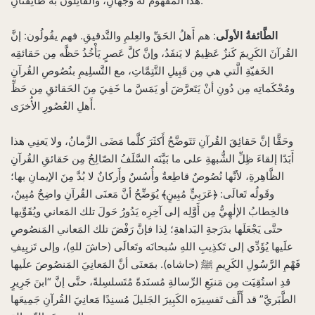
هذا المَفهُومُ له وَجهانِ، والقائِلُون به طائِفَتانِ:
الطَّائفةُ الأولَى
: هم أَهلُ الحَقِّ والعِلمِ والتَّدقيقِ. فهم يقُولُون: إنَّ
القُرآنَ الكَرِيمَ كَنزٌ عَظِيمٌ لا يَنفَدُ، وإنَّ كلَّ عَصرٍ يَأْخُذُ حَظَّه مِن حَقائقِه
الخَفيّةِ الَّتي هي مِن قَبِيلِ التَّتِمَّاتِ، مع التَّسلِيمِ بنُصُوصِ القُرآنِ
ومُحْكَماتِه مِن دُونِ أنْ يَتَعرَّضَ أو يَمَسَّ ما خَفِيَ مِنَ الحَقائقِ مِن حَظِّ
أَهلِ العُصُورِ الأُخرَى.
وحَقًّا إنَّ حَقائِقَ القُرآنِ تَتَوضَّحُ أَكثَرَ كلَّما مَضَى الزَّمانُ، ولا يَعنِي هذا
أَبَدًا إلقاءَ ظِلِّ الشُّبهةِ على ما بَيَّنَه السَّلَفُ الصّالِحُ مِن حَقائقِ القُرآنِ
الظَّاهِرةِ، لأنَّها نُصُوصٌ قاطِعةٌ وأُسُسٌ وأَركانٌ لا بُدَّ مِنَ الإيمانِ بها؛
وقَولُه تَعالَى: ﴿عَرَبِيٍّ مُبِينٍ﴾ يُوَضِّحُ أنَّ مَعنَى القُرآنِ واضِحٌ مُبِينٌ،
فالخِطابُ الإلٰهِيُّ مِن أَوَّلِه إلى آخِرِه يَدُورُ حَولَ تلك المَعاني ويُقَوِّيها
حتَّى يَجْعَلَها بدَرَجةِ البَداهةِ؛ لِذا فإنَّ رَفْضَ تلك المَعاني المَنصُوصِ
علَيها يُؤَدِّي إلى تَكذِيبِ اللهِ سُبحانَه وتَعالَى (حاشَ للهِ)، وإلى تَزيِيفِ
فَهْمِ الرَّسُولِ الكَرِيمِ ﷺ (حاشاه). بمَعنَى أنَّ المَعانِيَ المَنصُوصَ علَيها
قدِ استُقِيَت مِن مَنبَعِ الرِّسالةِ مُسنَدةً مُتَسلسِلةً، حتَّى إنَّ “ابنَ جَرِيرٍ
الطَّبَريَّ” قد أَلَّف تَفسِيرَه الكَبِيرَ الجَليلَ مُسنِدًا مَعانِيَ القُرآنِ جَمِيعَها